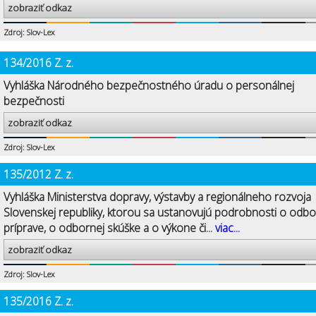
zobraziť odkaz
Zdroj: Slov-Lex
134/2016 Z. z.
Vyhláška Národného bezpečnostného úradu o personálnej
bezpečnosti
zobraziť odkaz
Zdroj: Slov-Lex
135/2012 Z. z.
Vyhláška Ministerstva dopravy, výstavby a regionálneho rozvoja
Slovenskej republiky, ktorou sa ustanovujú podrobnosti o odbo
príprave, o odbornej skúške a o výkone či...
viac...
zobraziť odkaz
Zdroj: Slov-Lex
135/2016 Z. z.