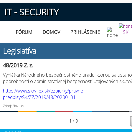
IT - SECURITY
FÓRUM
DOMOV
PRIHLÁSENIE
SK
Legislatíva
48/2019 Z. z.
Vyhláška Národného bezpečnostného úradu, ktorou sa ustano
podrobnosti o administratívnej bezpečnosti utajovaných skuto
https://www.slov-lex.sk/ezbierky/pravne-
predpisy/SK/ZZ/2019/48/20200101
Zdroj: Slov-Lex
1 / 9