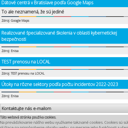
Dátové centrá v Bratislave podľa Google Maps
To ale neznamená, že sú jediné
Zdroj: Google Maps
Realizované špecializované školenia v oblasti kybernetickej
bezpečnosti
Zdroj: Enisa
TEST prenosu na LOCAL
Zdroj: TEST prenosu na LOCAL
Útoky na rôzne sektory podľa počtu incidentov 2022-2023
Zdroj: Enisa
Kontaktujte nás e-mailom
Táto webová stránka používa cookies.
Na prevádzkovanie nášho webu využívame takzvané cookies. Cookies sú sú
slúžiace na prispôsobenie obsahu webu, na meranie jeho funkčnosti a vš