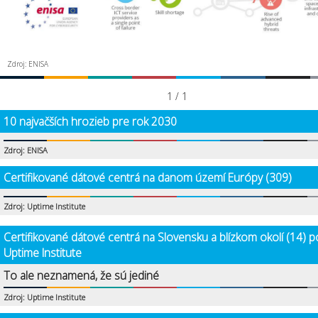
Zdroj: ENISA
1 / 1
10 najvačších hrozieb pre rok 2030
Zdroj: ENISA
Certifikované dátové centrá na danom území Európy (309)
Zdroj: Uptime Institute
Certifikované dátové centrá na Slovensku a blízkom okolí (14) p
Uptime Institute
To ale neznamená, že sú jediné
Zdroj: Uptime Institute