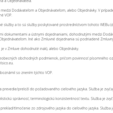
ľa a Objednávateľa.
j medzi Dodávateľom a Objednávateľom, alebo Objednávky. V prípad
né VOP.
é služby a to sú služby poskytované prostredníctvom tohoto WEBu (ďale
vnými dokumentami a ústnymi dojednaniami, dohodnutými medzi Dodáv
 Objednávateľom. Iné ako Zmluvné dojednania sú podriadené Zmlu
e je v Zmluve dohodnuté inak), alebo Objednávky.
to Všeobecných obchodných podmienok, pričom povinnosť písomného 
sico.eu.
oboznámil so znením týchto VOP.
zyka prevedie/preloží do požadovaného cieľového jazyka. Služba je zv
tylistickú správnosť, terminologickú konzistentnosť textu. Služba je 
 preklad/tlmočenie zo zdrojového jazyka do cieľového jazyka. Služba 