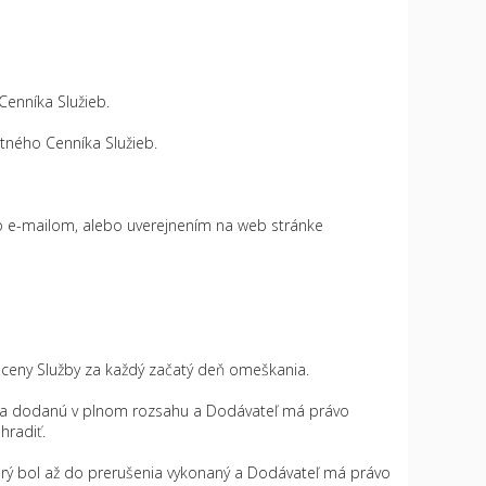
enníka Služieb.
tného Cenníka Služieb.
o e-mailom, alebo uverejnením na web stránke
 ceny Služby za každý začatý deň omeškania.
užba dodanú v plnom rozsahu a Dodávateľ má právo
hradiť.
orý bol až do prerušenia vykonaný a Dodávateľ má právo