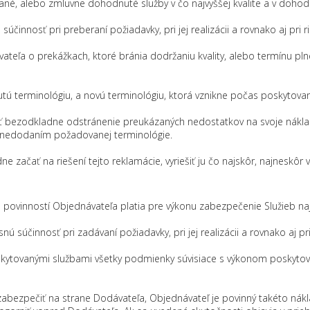
ané, alebo zmluvne dohodnuté služby v čo najvyššej kvalite a v doho
účinnosť pri preberaní požiadavky, pri jej realizácii a rovnako aj pri 
vateľa o prekážkach, ktoré bránia dodržaniu kvality, alebo termínu p
tú terminológiu, a novú terminológiu, ktorá vznikne počas poskytovani
čiť bezodkladne odstránenie preukázaných nedostatkov na svoje náklady
 nedodaním požadovanej terminológie.
e začať na riešení tejto reklamácie, vyriešiť ju čo najskôr, najneskôr 
 povinností Objednávateľa platia pre výkonu zabezpečenie Služieb na
ú súčinnosť pri zadávaní požiadavky, pri jej realizácii a rovnako aj p
poskytovanými službami všetky podmienky súvisiace s výkonom poskyto
bezpečiť na strane Dodávateľa, Objednávateľ je povinný takéto nákl