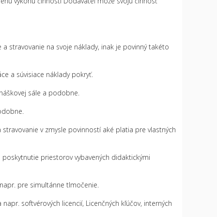
behu výkonu činnosti Dodávateľ môže svoju činnosť
a stravovanie na svoje náklady, inak je povinný takéto
e a súvisiace náklady pokryť.
dnáškovej sále a podobne.
podobne.
 stravovanie v zmysle povinností aké platia pre vlastných
e poskytnutie priestorov vybavených didaktickými
napr. pre simultánne tlmočenie.
pr. softvérových licencií, Licenčných kľúčov, interných