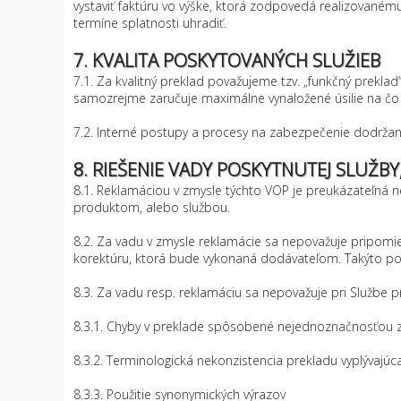
vystaviť faktúru vo výške, ktorá zodpovedá realizované
termíne splatnosti uhradiť.
7. KVALITA POSKYTOVANÝCH SLUŽIEB
7.1. Za kvalitný preklad považujeme tzv. „funkčný prekla
samozrejme zaručuje maximálne vynaložené úsilie na čo n
7.2. Interné postupy a procesy na zabezpečenie dodržan
8. RIEŠENIE VADY POSKYTNUTEJ SLUŽBY
8.1. Reklamáciou v zmysle týchto VOP je preukázateľná
produktom, alebo službou.
8.2. Za vadu v zmysle reklamácie sa nepovažuje pripomien
korektúru, ktorá bude vykonaná dodávateľom. Takýto postu
8.3. Za vadu resp. reklamáciu sa nepovažuje pri Službe p
8.3.1. Chyby v preklade spôsobené nejednoznačnosťou 
8.3.2. Terminologická nekonzistencia prekladu vyplývajú
8.3.3. Použitie synonymických výrazov