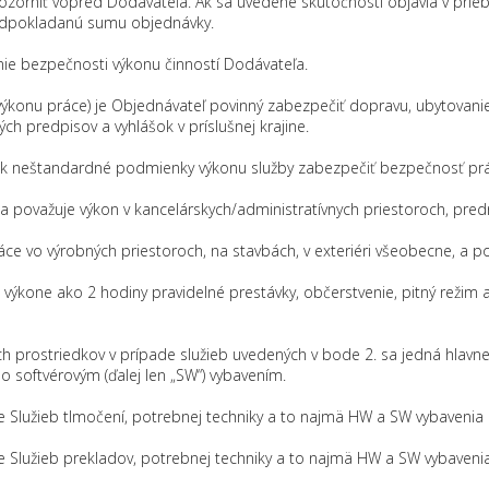
pozorniť vopred Dodávateľa. Ak sa uvedené skutočnosti objavia v prie
redpokladanú sumu objednávky.
e bezpečnosti výkonu činností Dodávateľa.
výkonu práce) je Objednávateľ povinný zabezpečiť dopravu, ubytovanie 
ch predpisov a vyhlášok v príslušnej krajine.
ek neštandardné podmienky výkonu služby zabezpečiť bezpečnosť prác
 považuje výkon v kancelárskych/administratívnych priestoroch, pre
ce vo výrobných priestoroch, na stavbách, v exteriéri všeobecne, a 
výkone ako 2 hodiny pravidelné prestávky, občerstvenie, pitný režim a
ch prostriedkov v prípade služieb uvedených v bode 2. sa jedná hlavn
o softvérovým (ďalej len „SW“) vybavením.
e Služieb tlmočení, potrebnej techniky a to najmä HW a SW vybavenia 
 Služieb prekladov, potrebnej techniky a to najmä HW a SW vybavenia na