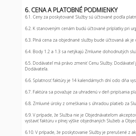
6. CENA A PLATOBNÉ PODMIENKY
6.1. Ceny za poskytované Služby sú účtované podľa platn
6.2. K stanoveným cenám budú účtované príplatky pri ur
6.3. Plná cena za objednané služby bude účtovaná ak je
6.4. Body 1.2 a 1.3 sa netýkajú Zmluvne dohodnutých sl
6.5. Dodávateľ má právo zmeniť Cenu Služby. Dodávateľ
Dodávateľa.
6.6. Splatnosť faktúry je 14 kalendárnych dní odo dňa vy
6.7. Faktúra sa považuje za uhradenú v deň pripísania pl
6.8. Zmluvné úroky z omeškania s úhradou platieb za Sl
6.9. V prípade, že Služba nie je Objednávateľom akcep
vystaviť faktúru v plnej výške objednaných Služieb a Obje
6.10. V prípade, že poskytovanie Služby je prerušené z