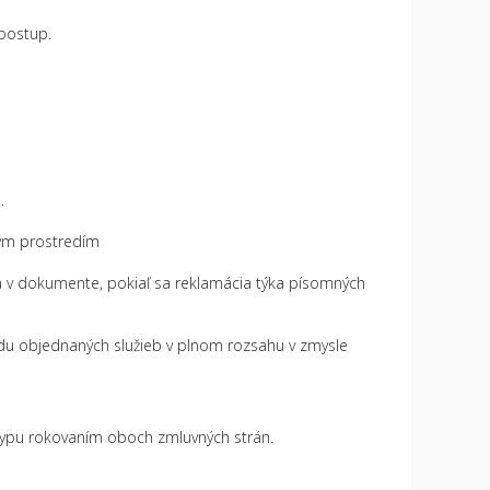
 postup.
.
ným prostredím
a v dokumente, pokiaľ sa reklamácia týka písomných
adu objednaných služieb v plnom rozsahu v zmysle
 typu rokovaním oboch zmluvných strán.