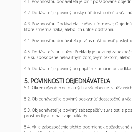
4.1. Povinnosťou dodávateľa je plniť požadované objedn
4.2. Dodávateľ je povinný poskytnúť dostatočnú a včasnú s
4.3. Povinnosťou Dodávateľa je včas informovať Objedná
ktoré zmiernia riziká, alebo ich úplne odstránia.
4.4. Povinnosťou dodávateľa je včas naštudovať poskytnu
4.5. Dodávateľ v pri službe Preklady je povinný zabezpe
nie sú spôsobené nekvalitným zdrojovým textom, alebo
4.6. Dodávateľ je povinný po prijatí reklamácie bezodkladn
5. POVINNOSTI OBJEDNÁVATEĽA
5.1. Okrem všeobecne platných a všeobecne zaužívaných
5.2. Objednávateľ je povinný poskytnúť dostatočnú a včasn
5.3. Objednávateľ je povinný zabezpečiť v súvislosti s 
prostriedky a to na svoje náklady.
5.4. Ak je zabezpečenie týchto podmienok požadované za