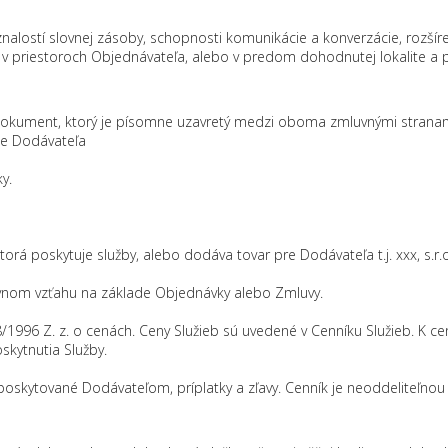
 znalostí slovnej zásoby, schopnosti komunikácie a konverzácie, rozšír
 v priestoroch Objednávateľa, alebo v predom dohodnutej lokalite a p
 je dokument, ktorý je písomne uzavretý medzi oboma zmluvnými stran
ke Dodávateľa
y.
rá poskytuje služby, alebo dodáva tovar pre Dodávateľa t.j. xxx, s.r
uvnom vzťahu na základe Objednávky alebo Zmluvy.
/1996 Z. z. o cenách. Ceny Služieb sú uvedené v Cenníku Služieb. K c
skytnutia Služby.
 poskytované Dodávateľom, príplatky a zľavy. Cenník je neoddeliteľn