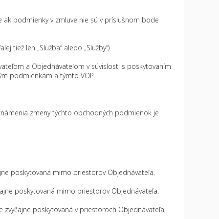
e ak podmienky v zmluve nie sú v príslušnom bode
j tiež len „Služba“ alebo „Služby“).
ateľom a Objednávateľom v súvislosti s poskytovaním
vným podmienkam a týmto VOP.
oznámenia zmeny týchto obchodných podmienok je
yčajne poskytovaná mimo priestorov Objednávateľa.
zvyčajne poskytovaná mimo priestorov Objednávateľa.
je zvyčajne poskytovaná v priestoroch Objednávateľa,