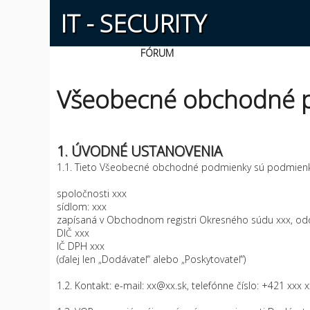
IT - SECURITY
FÓRUM
Všeobecné obchodné 
1. ÚVODNÉ USTANOVENIA
1.1. Tieto Všeobecné obchodné podmienky sú podmien
spoločnosti xxx
sídlom: xxx
zapísaná v Obchodnom registri Okresného súdu xxx, odd. 
DIČ xxx
IČ DPH xxx
(ďalej len „Dodávateľ“ alebo „Poskytovateľ“)
1.2. Kontakt: e-mail: xx@xx.sk, telefónne číslo: +421 xxx 