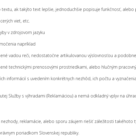
textu, ak takýto text lepšie, jednoduchšie popisuje funkčnosť, alebo
erých viet, etc.
chyby v zdrojovom jazyku
lmočenia napríklad
ené vadou reči, nedostatočne artikulovanou výslovnosťou a podobne
bené technickými prenosovými prostriedkami, alebo hlučným pracov
ch informácií s uvedením konkrétnych nezhôd, ich počtu a vyznačeni
nutej Služby s výhradami (Reklamáciou) a nemá odkladný vplyv na úhr
 nezhody, reklamácie, alebo sporu záujem riešiť záležitosti takéhoto
 právnym poriadkom Slovenskej republiky.