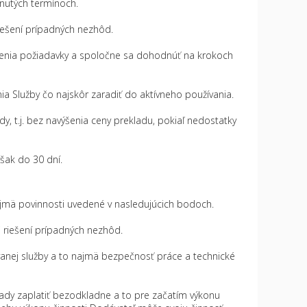
dnutých termínoch.
riešení prípadných nezhôd.
lnenia požiadavky a spoločne sa dohodnúť na krokoch
a Služby čo najskôr zaradiť do aktívneho používania.
, t.j. bez navýšenia ceny prekladu, pokiaľ nedostatky
však do 30 dní.
jmä povinnosti uvedené v nasledujúcich bodoch.
ri riešení prípadných nezhôd.
vanej služby a to najmä bezpečnosť práce a technické
ady zaplatiť bezodkladne a to pre začatím výkonu