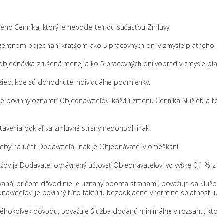
ého Cenníka, ktorý je neoddeliteľnou súčasťou Zmluvy.
gentnom objednaní kratšom ako 5 pracovných dní v zmysle platného C
 objednávka zrušená menej a ko 5 pracovných dní vopred v zmysle pla
užieb, kde sú dohodnuté individuálne podmienky.
 je povinný oznámiť Objednávateľovi každú zmenu Cenníka Služieb a t
stavenia pokiaľ sa zmluvné strany nedohodli inak.
atby na účet Dodávateľa, inak je Objednávateľ v omeškaní.
užby je Dodávateľ oprávnený účtovať Objednávateľovi vo výške 0,1 % z
tovaná, pričom dôvod nie je uznaný oboma stranami, považuje sa Sl
dnávateľovi je povinný túto faktúru bezodkladne v termíne splatnosti u
 akéhokoľvek dôvodu, považuje Služba dodanú minimálne v rozsahu, kt