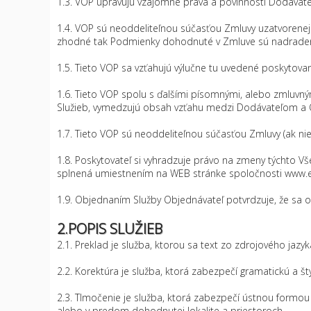
1.3. VOP upravujú vzájomné práva a povinnosti Dodávate
1.4. VOP sú neoddeliteľnou súčasťou Zmluvy uzatvorene
zhodné tak Podmienky dohodnuté v Zmluve sú nadrade
1.5. Tieto VOP sa vzťahujú výlučne tu uvedené poskytovan
1.6. Tieto VOP spolu s ďalšími písomnými, alebo zmlu
Služieb, vymedzujú obsah vzťahu medzi Dodávateľom a
1.7. Tieto VOP sú neoddeliteľnou súčasťou Zmluvy (ak ni
1.8. Poskytovateľ si vyhradzuje právo na zmeny tých
splnená umiestnením na WEB stránke spoločnosti www.el
1.9. Objednaním Služby Objednávateľ potvrdzuje, že sa 
2.POPIS SLUŽIEB
2.1. Preklad je služba, ktorou sa text zo zdrojového ja
2.2. Korektúra je služba, ktorá zabezpečí gramatickú a š
2.3. Tlmočenie je služba, ktorá zabezpečí ústnou formou
alebo v predom dohodnutej lokalite a priestoroch.