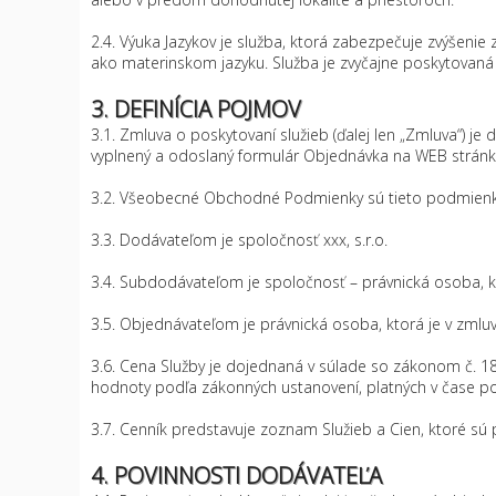
2.4. Výuka Jazykov je služba, ktorá zabezpečuje zvýšenie
ako materinskom jazyku. Služba je zvyčajne poskytovaná
3. DEFINÍCIA POJMOV
3.1. Zmluva o poskytovaní služieb (ďalej len „Zmluva“)
vyplnený a odoslaný formulár Objednávka na WEB strán
3.2. Všeobecné Obchodné Podmienky sú tieto podmienk
3.3. Dodávateľom je spoločnosť xxx, s.r.o.
3.4. Subdodávateľom je spoločnosť – právnická osoba, kto
3.5. Objednávateľom je právnická osoba, ktorá je v zml
3.6. Cena Služby je dojednaná v súlade so zákonom č. 18
hodnoty podľa zákonných ustanovení, platných v čase po
3.7. Cenník predstavuje zoznam Služieb a Cien, ktoré sú
4. POVINNOSTI DODÁVATEĽA