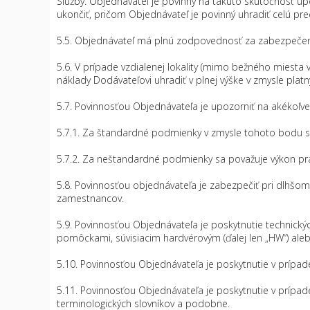
Služby. Objednávateľ je povinný na takúto skutočnosť u
ukončiť, pričom Objednávateľ je povinný uhradiť celú p
5.5. Objednávateľ má plnú zodpovednosť za zabezpečeni
5.6. V prípade vzdialenej lokality (mimo bežného miesta 
náklady Dodávateľovi uhradiť v plnej výške v zmysle platný
5.7. Povinnosťou Objednávateľa je upozorniť na akékoľv
5.7.1. Za štandardné podmienky v zmysle tohoto bodu sa
5.7.2. Za neštandardné podmienky sa považuje výkon prá
5.8. Povinnosťou objednávateľa je zabezpečiť pri dlhšom 
zamestnancov.
5.9. Povinnosťou Objednávateľa je poskytnutie technický
pomôckami, súvisiacim hardvérovým (ďalej len „HW“) aleb
5.10. Povinnosťou Objednávateľa je poskytnutie v prípad
5.11. Povinnosťou Objednávateľa je poskytnutie v prípade
terminologických slovníkov a podobne.