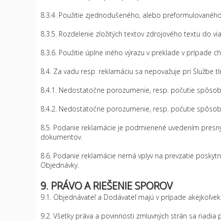
8.3.4. Použitie zjednodušeného, alebo preformulovaného 
8.3.5. Rozdelenie zložitých textov zdrojového textu do viac
8.3.6. Použitie úplne iného výrazu v preklade v prípade 
8.4. Za vadu resp. reklamáciu sa nepovažuje pri Službe t
8.4.1. Nedostatočne porozumenie, resp. počutie spôsob
8.4.2. Nedostatočne porozumenie, resp. počutie spôso
8.5. Podanie reklamácie je podmienené uvedením presný
dokumentov.
8.6. Podanie reklamácie nemá vplyv na prevzatie poskyt
Objednávky.
9. PRÁVO A RIEŠENIE SPOROV
9.1. Objednávateľ a Dodávateľ majú v prípade akejkoľvek
9.2. Všetky práva a povinnosti zmluvných strán sa riadia