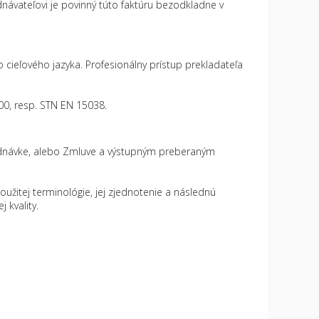
ávateľovi je povinný túto faktúru bezodkladne v
 cieľového jazyka. Profesionálny prístup prekladateľa
00, resp. STN EN 15038.
ednávke, alebo Zmluve a výstupným preberaným
užitej terminológie, jej zjednotenie a následnú
 kvality.