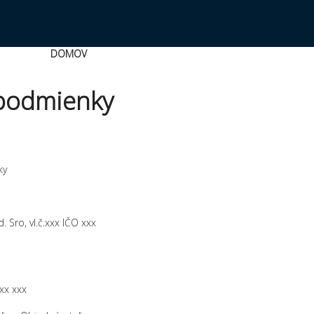
DOMOV
podmienky
ky
Sro, vl.č.xxx IČO xxx
xxx xxx