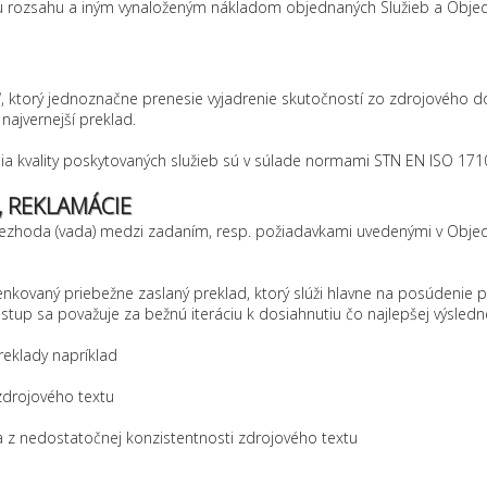
mu rozsahu a iným vynaloženým nákladom objednaných Služieb a Objedn
d“, ktorý jednoznačne prenesie vyjadrenie skutočností zo zdrojového do
ajvernejší preklad.
ia kvality poskytovaných služieb sú v súlade normami STN EN ISO 171
, REKLAMÁCIE
 nezhoda (vada) medzi zadaním, resp. požiadavkami uvedenými v Obj
kovaný priebežne zaslaný preklad, ktorý slúži hlavne na posúdenie po
p sa považuje za bežnú iteráciu k dosiahnutiu čo najlepšej výslednej
reklady napríklad
zdrojového textu
ca z nedostatočnej konzistentnosti zdrojového textu