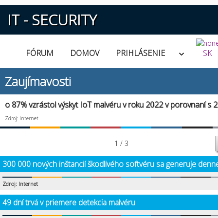
IT - SECURITY
FÓRUM
DOMOV
PRIHLÁSENIE
SK
Zaujímavosti
o 87% vzrástol výskyt IoT malvéru v roku 2022 v porovnaní s 
Zdroj: Internet
1 / 3
300 000 nových inštancií škodlivého softvéru sa generuje denn
Zdroj: Internet
49 dní trvá v priemere detekcia malvéru