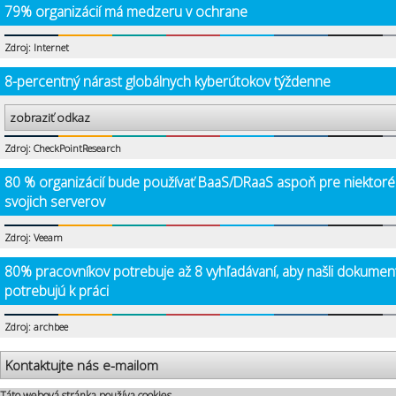
79% organizácií má medzeru v ochrane
Zdroj: Internet
8-percentný nárast globálnych kyberútokov týždenne
zobraziť odkaz
Zdroj: CheckPointResearch
80 % organizácií bude používať BaaS/DRaaS aspoň pre niektoré
svojich serverov
Zdroj: Veeam
80% pracovníkov potrebuje až 8 vyhľadávaní, aby našli dokumen
potrebujú k práci
Zdroj: archbee
Kontaktujte nás e-mailom
Táto webová stránka používa cookies.