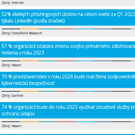
Zdroj: Internet
52% všetkých phishingových útokov na celom svete za Q1 2022
týkalo LinkedIn (podľa značiek)
Zdroj: CheckPoint Research
57 % organizácií očakáva zmenu svojho primárneho zálohovac
riešenia v roku 2023
Zdroj: Veeam
70 % predstavenstiev v roku 2026 bude mať člena zodpovedné
kybernetickú bezpečnosť
Zdroj: Gartner
74 % organizácií bude do roku 2025 využívať cloudové služby p
ochranu údajov
Zdroj: Veeam