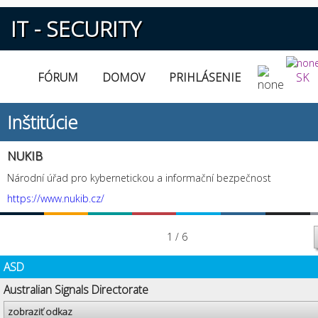
IT - SECURITY
FÓRUM
DOMOV
PRIHLÁSENIE
SK
Inštitúcie
NUKIB
Národní úřad pro kybernetickou a informační bezpečnost
https://www.nukib.cz/
1 / 6
ASD
Australian Signals Directorate
zobraziť odkaz