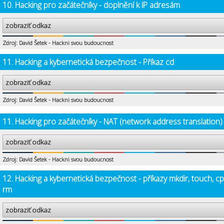
10. Hacking pro začátečníky - doplnění k IP adresám
zobraziť odkaz
Zdroj: David Šetek - Hackni svou budoucnost
11. Hacking a kybernetická bezpečnost - Příkaz cd
zobraziť odkaz
Zdroj: David Šetek - Hackni svou budoucnost
11. Hacking pro začátečníky - NAT (network address translation)
zobraziť odkaz
Zdroj: David Šetek - Hackni svou budoucnost
12. Hacking a kybernetická bezpečnost - příkazy mkdir, touch, cp
rm
zobraziť odkaz