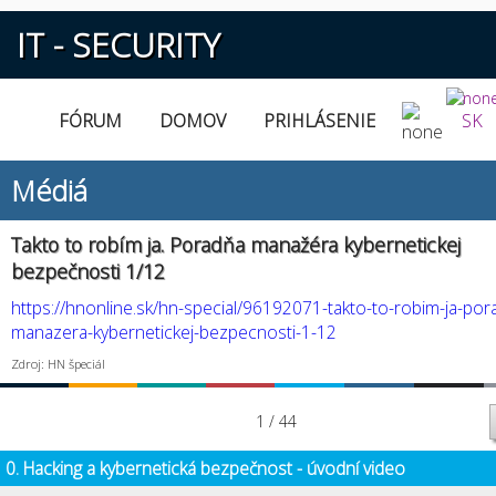
IT - SECURITY
FÓRUM
DOMOV
PRIHLÁSENIE
SK
Médiá
Takto to robím ja. Poradňa manažéra kybernetickej
bezpečnosti 1/12
https://hnonline.sk/hn-special/96192071-takto-to-robim-ja-por
manazera-kybernetickej-bezpecnosti-1-12
Zdroj: HN špeciál
1 / 44
0. Hacking a kybernetická bezpečnost - úvodní video