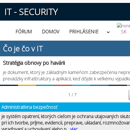
IT - SECURITY
FÓRUM
DOMOV
PRIHLÁSENIE
SK
Čo je čo v IT
Stratégia obnovy po havárii
je dokument, ktorý je základným kameňom zabezpečenia nepret
prevádzky infraštruktúry a aplikácií, keď dôjde k veľkému výpadk
1 / 7
Administratívna bezpečnosť
je systém opatrení, ktorých cieľom je ochrana utajovaných skut
pri ich tvorbe, príjme, evidencii, preprave, ukladaní, rozmnožovan
vyraďovaní a uchovávaní alebo p...
viac...