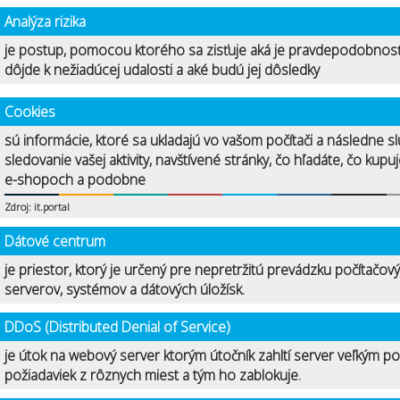
Analýza rizika
je postup, pomocou ktorého sa zisťuje aká je pravdepodobnosť
dôjde k nežiadúcej udalosti a aké budú jej dôsledky
Cookies
sú informácie, ktoré sa ukladajú vo vašom počítači a následne sl
sledovanie vašej aktivity, navštívené stránky, čo hľadáte, čo kupu
e-shopoch a podobne
Zdroj: it.portal
Dátové centrum
je priestor, ktorý je určený pre nepretržitú prevádzku počítačov
serverov, systémov a dátových úložísk.
DDoS (Distributed Denial of Service)
je útok na webový server ktorým útočník zahltí server veľkým p
požiadaviek z rôznych miest a tým ho zablokuje.