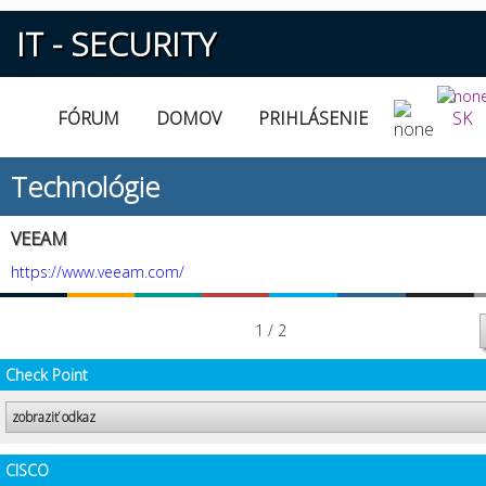
IT - SECURITY
FÓRUM
DOMOV
PRIHLÁSENIE
SK
Technológie
VEEAM
https://www.veeam.com/
1 / 2
Check Point
zobraziť odkaz
CISCO