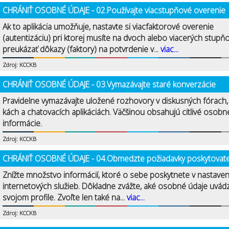
CHRÁNIŤ OSOBNÉ ÚDAJE - 02.Používajte viacstupňové overenie
Ak to aplikácia umožňuje, nastavte si viacfaktorové overenie
(autentizáciu) pri ktorej musíte na dvoch alebo viacerých stupň
preukázať dôkazy (faktory) na potvrdenie v...
viac...
Zdroj: KCCKB
CHRÁNIŤ OSOBNÉ ÚDAJE - 03.Vymazávajte staré konverzácie
Pravidelne vymazávajte uložené rozhovory v diskusných fórach
kách a chatovacích aplikáciách. Väčšinou obsahujú citlivé osobn
informácie.
Zdroj: KCCKB
CHRÁNIŤ OSOBNÉ ÚDAJE - 04.Obmedzte požiadavky poskytovat
Znížte množstvo informácií, ktoré o sebe poskytnete v nastave
internetových služieb. Dôkladne zvážte, aké osobné údaje uvád
svojom profile. Zvoľte len také na...
viac...
Zdroj: KCCKB