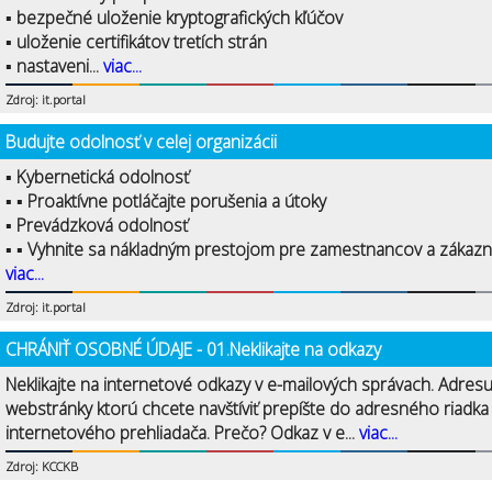
▪ bezpečné uloženie kryptografických kľúčov
▪ uloženie certifikátov tretích strán
▪ nastaveni...
viac...
Zdroj: it.portal
Budujte odolnosť v celej organizácii
▪ Kybernetická odolnosť
▪ ▪ Proaktívne potláčajte porušenia a útoky
▪ Prevádzková odolnosť
▪ ▪ Vyhnite sa nákladným prestojom pre zamestnancov a zákazní
viac...
Zdroj: it.portal
CHRÁNIŤ OSOBNÉ ÚDAJE - 01.Neklikajte na odkazy
Neklikajte na internetové odkazy v e-mailových správach. Adres
webstránky ktorú chcete navštíviť prepíšte do adresného riadka
internetového prehliadača. Prečo? Odkaz v e...
viac...
Zdroj: KCCKB