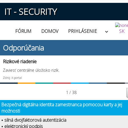
IT - SECURITY
FÓRUM
DOMOV
PRIHLÁSENIE
SK
Odporúčania
Rizikové riadenie
Zaviesť centrálne úložisko rizík.
Zdroj: it.portal
1 / 38
Bezpečná digitálna identita zamestnanca pomocou karty a jej
možnosti
▪ silná dvojfaktorová autentizácia
▪ elektronický podpis