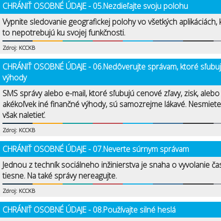
CHRÁNIŤ OSOBNÉ ÚDAJE - 05.Nezdieľajte svoju polohu
Vypnite sledovanie geografickej polohy vo všetkých aplikáciách, 
to nepotrebujú ku svojej funkčnosti.
Zdroj: KCCKB
CHRÁNIŤ OSOBNÉ ÚDAJE - 06.Nedôverujte správam, ktoré sľubu
výhody
SMS správy alebo e-mail, ktoré sľubujú cenové zľavy, zisk, alebo
akékoľvek iné finančné výhody, sú samozrejme lákavé. Nesmiete
však naletieť.
Zdroj: KCCKB
CHRÁNIŤ OSOBNÉ ÚDAJE - 07.Neverte súrnym správam
Jednou z techník sociálneho inžinierstva je snaha o vyvolanie ča
tiesne. Na také správy nereagujte.
Zdroj: KCCKB
CHRÁNIŤ OSOBNÉ ÚDAJE - 08.Používajte silné heslá