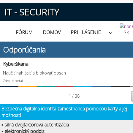
IT - SECURITY
FÓRUM
DOMOV
PRIHLÁSENIE
SK
Odporúčania
Kyberšikana
Naučiť nahlásiť a blokovať obsah
Zdroj: it.portal
1 / 38
Bezpečná digitálna identita zamestnanca pomocou karty a jej
možnosti
▪ silná dvojfaktorová autentizácia
▪ elektronický podpis