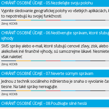
CHRÁNIŤ OSOBNÉ ÚDAJE - 05.Nezdieľajte svoju polohu
Vypnite sledovanie geografickej polohy vo všetkých aplikáciách, 
to nepotrebujú ku svojej funkčnosti.
Zdroj: KCCKB
CHRÁNIŤ OSOBNÉ ÚDAJE - 06.Nedôverujte správam, ktoré sľubu
výhody
SMS správy alebo e-mail, ktoré sľubujú cenové zľavy, zisk, alebo
akékoľvek iné finančné výhody, sú samozrejme lákavé. Nesmiete
však naletieť.
Zdroj: KCCKB
CHRÁNIŤ OSOBNÉ ÚDAJE - 07.Neverte súrnym správam
Jednou z techník sociálneho inžinierstva je snaha o vyvolanie ča
tiesne. Na také správy nereagujte.
Zdroj: KCCKB
CHRÁNIŤ OSOBNÉ ÚDAJE - 08.Používajte silné heslá