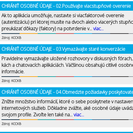
CHRÁNIŤ OSOBNÉ ÚDAJE - 02.Používajte viacstupňové overenie
Ak to aplikácia umožňuje, nastavte si viacfaktorové overenie
(autentizáciu) pri ktorej musíte na dvoch alebo viacerých stupň
preukázať dôkazy (faktory) na potvrdenie v...
viac...
Zdroj: KCCKB
CHRÁNIŤ OSOBNÉ ÚDAJE - 03.Vymazávajte staré konverzácie
Pravidelne vymazávajte uložené rozhovory v diskusných fórach
kách a chatovacích aplikáciách. Väčšinou obsahujú citlivé osobn
informácie.
Zdroj: KCCKB
CHRÁNIŤ OSOBNÉ ÚDAJE - 04.Obmedzte požiadavky poskytovat
Znížte množstvo informácií, ktoré o sebe poskytnete v nastave
internetových služieb. Dôkladne zvážte, aké osobné údaje uvád
svojom profile. Zvoľte len také na...
viac...
Zdroj: KCCKB