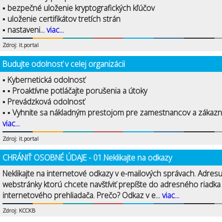
▪ bezpečné uloženie kryptografických kľúčov
▪ uloženie certifikátov tretích strán
▪ nastaveni...
viac...
Zdroj: it.portal
Budujte odolnosť v celej organizácii
▪ Kybernetická odolnosť
▪ ▪ Proaktívne potláčajte porušenia a útoky
▪ Prevádzková odolnosť
▪ ▪ Vyhnite sa nákladným prestojom pre zamestnancov a zákazní
viac...
Zdroj: it.portal
CHRÁNIŤ OSOBNÉ ÚDAJE - 01.Neklikajte na odkazy
Neklikajte na internetové odkazy v e-mailových správach. Adres
webstránky ktorú chcete navštíviť prepíšte do adresného riadka
internetového prehliadača. Prečo? Odkaz v e...
viac...
Zdroj: KCCKB