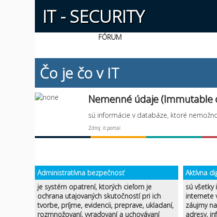
IT - SECURITY
FÓRUM
Čo je čo v IT
Nemenné údaje (Immutable 
sú informácie v databáze, ktoré nemožno
Zdroj: it.portal
Administratívna bezpečnosť
Aktívna di
je systém opatrení, ktorých cieľom je
sú všetky 
ochrana utajovaných skutočností pri ich
internete
tvorbe, príjme, evidencii, preprave, ukladaní,
záujmy na 
rozmnožovaní, vyraďovaní a uchovávaní
adresy, in