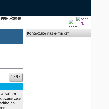
PRIHLÁSENIE
SK
Kontaktujte nás e-mailom
Ďalšie
ú vo vašom
edovanie vašej
ľadáte, čo
bne