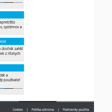
epretržitú
v, systémov a
ice)
 útočník zahltí
ek z rôznych
dát a
dý používateľ
Cookies
|
Politika súkromia
|
Podmienky použitia