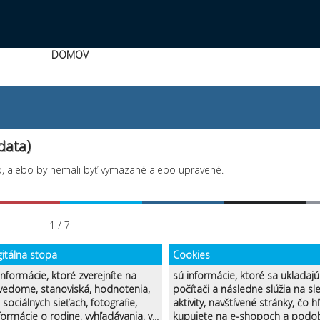
DOMOV
data)
, alebo by nemali byť vymazané alebo upravené.
1 / 7
gitálna stopa
Cookies
informácie, ktoré zverejníte na
sú informácie, ktoré sa ukladaj
 vedome, stanoviská, hodnotenia,
počítači a následne slúžia na sl
sociálnych sieťach, fotografie,
aktivity, navštívené stránky, čo h
formácie o rodine, vyhľadávania, v...
kupujete na e-shopoch a podo