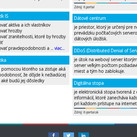
Zdroj: it.portal
ík IS
Dátové centrum
ovať aktíva a ich vlastníkov
je priestor, ktorý je určený pre n
kovať hrozby
prevádzku počítačových servero
kovať zraniteľnosti, ktoré by hrozby
dátových úložísk.
iť
kovať pravdepodobnosti a ...
viac...
DDoS (Distributed Denial of Serv
je útok na webový server ktorým
zika
server veľkým počtom požiadavi
, pomocou ktorého sa zisťuje aká
miest a tým ho zablokuje.
podobnosť, že dôjde k nežiadúcej
a aké budú jej dôsledky
Digitálna stopa
je elektronická stopa tvorená z 
informácií, ktoré zanecháva kaž
pri každom prístupe na internet
Zdroj: it-portal.sk