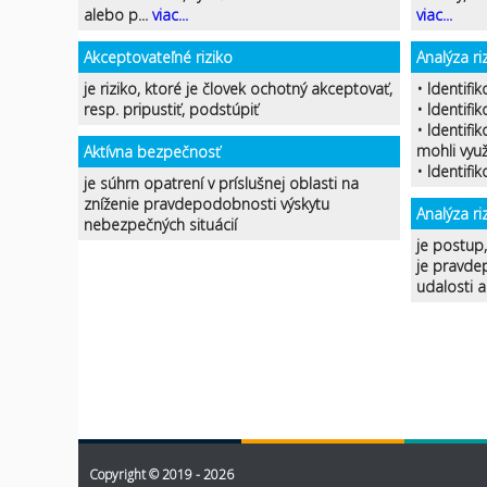
alebo p...
viac...
viac...
Akceptovateľné riziko
Analýza riz
je riziko, ktoré je človek ochotný akceptovať,
• Identifik
resp. pripustiť, podstúpiť
• Identifi
• Identifi
mohli využ
Aktívna bezpečnosť
• Identifi
je súhrn opatrení v príslušnej oblasti na
zníženie pravdepodobnosti výskytu
Analýza ri
nebezpečných situácií
je postup
je pravde
udalosti 
Copyright © 2019 - 2026