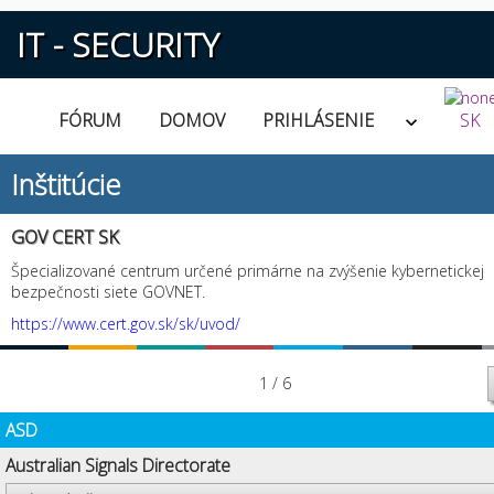
IT - SECURITY
FÓRUM
DOMOV
PRIHLÁSENIE
SK
Inštitúcie
GOV CERT SK
Špecializované centrum určené primárne na zvýšenie kybernetickej
bezpečnosti siete GOVNET.
https://www.cert.gov.sk/sk/uvod/
1 / 6
ASD
Australian Signals Directorate