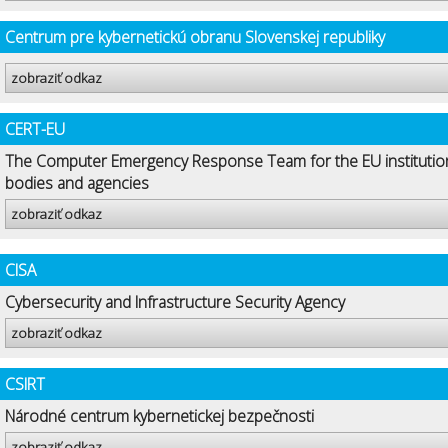
Centrum pre kybernetickú obranu Slovenskej republiky
zobraziť odkaz
CERT-EU
The Computer Emergency Response Team for the EU institutio
bodies and agencies
zobraziť odkaz
CISA
Cybersecurity and Infrastructure Security Agency
zobraziť odkaz
CSIRT
Národné centrum kybernetickej bezpečnosti
zobraziť odkaz