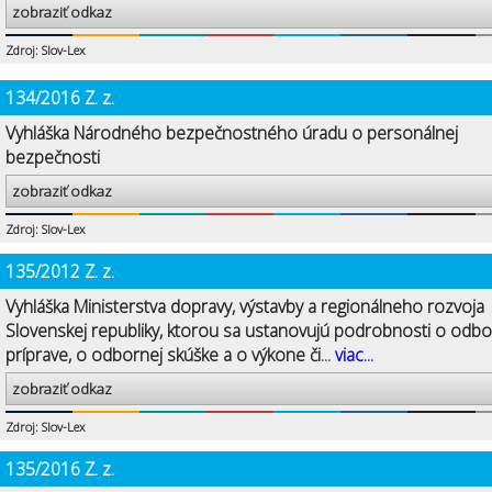
zobraziť odkaz
Zdroj: Slov-Lex
134/2016 Z. z.
Vyhláška Národného bezpečnostného úradu o personálnej
bezpečnosti
zobraziť odkaz
Zdroj: Slov-Lex
135/2012 Z. z.
Vyhláška Ministerstva dopravy, výstavby a regionálneho rozvoja
Slovenskej republiky, ktorou sa ustanovujú podrobnosti o odbo
príprave, o odbornej skúške a o výkone či...
viac...
zobraziť odkaz
Zdroj: Slov-Lex
135/2016 Z. z.