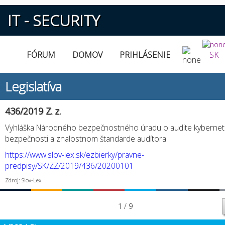
IT - SECURITY
FÓRUM
DOMOV
PRIHLÁSENIE
SK
Legislatíva
436/2019 Z. z.
Vyhláška Národného bezpečnostného úradu o audite kyberneti
bezpečnosti a znalostnom štandarde audítora
https://www.slov-lex.sk/ezbierky/pravne-
predpisy/SK/ZZ/2019/436/20200101
Zdroj: Slov-Lex
1 / 9