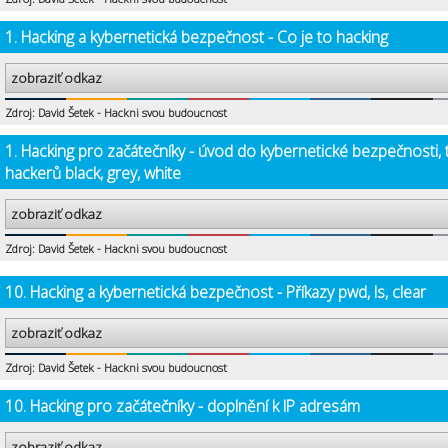
1. Hacking a kybernetická bezpečnost - Co je to hacking
zobraziť odkaz
Zdroj: David Šetek - Hackni svou budoucnost
1. Hacking pro začátečníky - úvod do kybernetické bezpečnosti, 
hackerů black, grey, white
zobraziť odkaz
Zdroj: David Šetek - Hackni svou budoucnost
10. Hacking a kybernetická bezpečnost - Příkazy pwd, ls, clear
zobraziť odkaz
Zdroj: David Šetek - Hackni svou budoucnost
10. Hacking pro začátečníky - doplnění k IP adresám
zobraziť odkaz