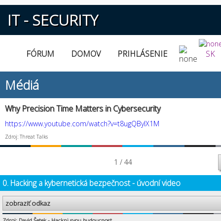
IT - SECURITY
FÓRUM
DOMOV
PRIHLÁSENIE
SK
Médiá
Why Precision Time Matters in Cybersecurity
https://www.youtube.com/watch?v=t8ugQByIX1M
Zdroj: Threat Talks
1 / 44
0. Hacking a kybernetická bezpečnost - úvodní video
zobraziť odkaz
Zdroj: David Šetek - Hackni svou budoucnost