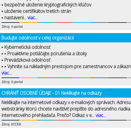
▪ bezpečné uloženie kryptografických kľúčov
▪ uloženie certifikátov tretích strán
▪ nastaveni...
viac...
Zdroj: it.portal
Budujte odolnosť v celej organizácii
▪ Kybernetická odolnosť
▪ ▪ Proaktívne potláčajte porušenia a útoky
▪ Prevádzková odolnosť
▪ ▪ Vyhnite sa nákladným prestojom pre zamestnancov a zákazní
viac...
Zdroj: it.portal
CHRÁNIŤ OSOBNÉ ÚDAJE - 01.Neklikajte na odkazy
Neklikajte na internetové odkazy v e-mailových správach. Adres
webstránky ktorú chcete navštíviť prepíšte do adresného riadka
internetového prehliadača. Prečo? Odkaz v e...
viac...
Zdroj: KCCKB