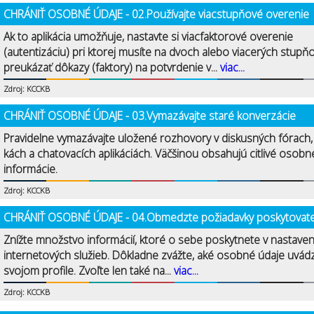
CHRÁNIŤ OSOBNÉ ÚDAJE - 02.Používajte viacstupňové overenie
Ak to aplikácia umožňuje, nastavte si viacfaktorové overenie
(autentizáciu) pri ktorej musíte na dvoch alebo viacerých stupň
preukázať dôkazy (faktory) na potvrdenie v...
viac...
Zdroj: KCCKB
CHRÁNIŤ OSOBNÉ ÚDAJE - 03.Vymazávajte staré konverzácie
Pravidelne vymazávajte uložené rozhovory v diskusných fórach
kách a chatovacích aplikáciách. Väčšinou obsahujú citlivé osobn
informácie.
Zdroj: KCCKB
CHRÁNIŤ OSOBNÉ ÚDAJE - 04.Obmedzte požiadavky poskytovat
Znížte množstvo informácií, ktoré o sebe poskytnete v nastave
internetových služieb. Dôkladne zvážte, aké osobné údaje uvád
svojom profile. Zvoľte len také na...
viac...
Zdroj: KCCKB