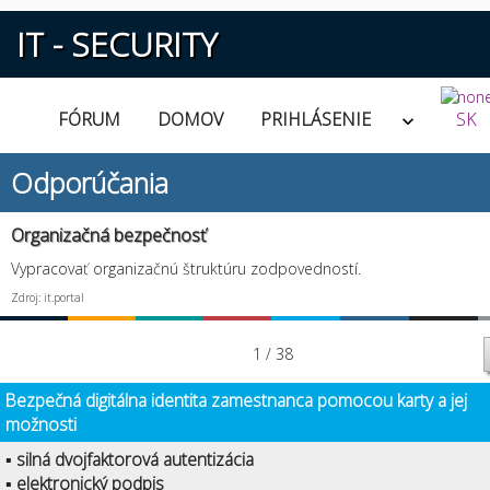
IT - SECURITY
FÓRUM
DOMOV
PRIHLÁSENIE
SK
Odporúčania
Organizačná bezpečnosť
Vypracovať organizačnú štruktúru zodpovedností.
Zdroj: it.portal
1 / 38
Bezpečná digitálna identita zamestnanca pomocou karty a jej
možnosti
▪ silná dvojfaktorová autentizácia
▪ elektronický podpis