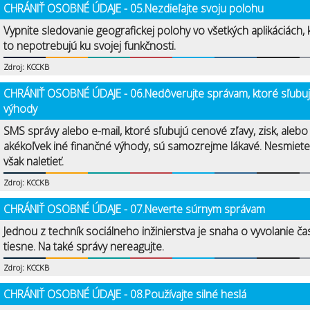
CHRÁNIŤ OSOBNÉ ÚDAJE - 05.Nezdieľajte svoju polohu
Vypnite sledovanie geografickej polohy vo všetkých aplikáciách, 
to nepotrebujú ku svojej funkčnosti.
Zdroj: KCCKB
CHRÁNIŤ OSOBNÉ ÚDAJE - 06.Nedôverujte správam, ktoré sľubu
výhody
SMS správy alebo e-mail, ktoré sľubujú cenové zľavy, zisk, alebo
akékoľvek iné finančné výhody, sú samozrejme lákavé. Nesmiete
však naletieť.
Zdroj: KCCKB
CHRÁNIŤ OSOBNÉ ÚDAJE - 07.Neverte súrnym správam
Jednou z techník sociálneho inžinierstva je snaha o vyvolanie ča
tiesne. Na také správy nereagujte.
Zdroj: KCCKB
CHRÁNIŤ OSOBNÉ ÚDAJE - 08.Používajte silné heslá