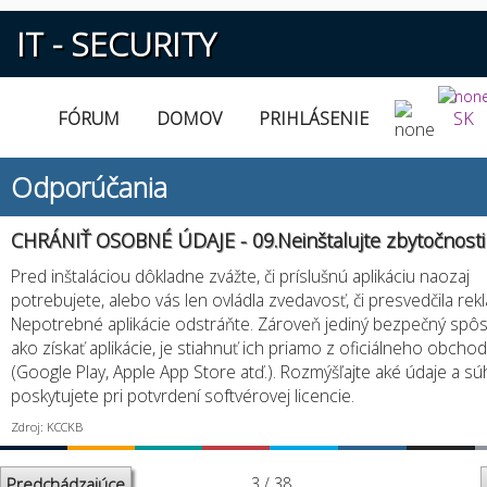
IT - SECURITY
FÓRUM
DOMOV
PRIHLÁSENIE
SK
Odporúčania
CHRÁNIŤ OSOBNÉ ÚDAJE - 09.Neinštalujte zbytočnosti
Pred inštaláciou dôkladne zvážte, či príslušnú aplikáciu naozaj
potrebujete, alebo vás len ovládla zvedavosť, či presvedčila rek
Nepotrebné aplikácie odstráňte. Zároveň jediný bezpečný spô
ako získať aplikácie, je stiahnuť ich priamo z oficiálneho obcho
(Google Play, Apple App Store atď.). Rozmýšľajte aké údaje a sú
poskytujete pri potvrdení softvérovej licencie.
Zdroj: KCCKB
Predchádzajúce
3 / 38