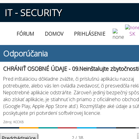
IT - SECURITY
FÓRUM
DOMOV
PRIHLÁSENIE
SK
Odporúčania
CHRÁNIŤ OSOBNÉ ÚDAJE - 09.Neinštalujte zbytočnosti
Pred inštaláciou dôkladne zvážte, či príslušnú aplikáciu naozaj
potrebujete, alebo vás len ovládla zvedavosť, či presvedčila rek
Nepotrebné aplikácie odstráňte. Zároveň jediný bezpečný spô
ako získať aplikácie, je stiahnuť ich priamo z oficiálneho obcho
(Google Play, Apple App Store atď.). Rozmýšľajte aké údaje a sú
poskytujete pri potvrdení softvérovej licencie.
Zdroj: KCCKB
Predchádzajúce
2 / 38