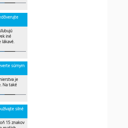
dôverujte
sľubujú
vek iné
 lákavé.
verte súrnym
nierstva je
e. Na také
ívajte silné
poň 15 znakov
 a malých