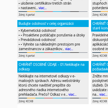
▪ uloženie certifikátov tretích strán
stupňoch 
▪ nastaveni...
viac...
potvrdenie
Zdroj: it.portal
Zdroj: KCCKB
Budujte odolnosť v celej organizácii
CHRÁNIŤ 
staré kon
▪ Kybernetická odolnosť
▪ ▪ Proaktívne potláčajte porušenia a útoky
Pravideln
▪ Prevádzková odolnosť
diskusnýc
▪ ▪ Vyhnite sa nákladným prestojom pre
aplikáciác
zamestnancov a zákazníkov...
viac...
osobné in
Zdroj: it.portal
Zdroj: KCCKB
CHRÁNIŤ OSOBNÉ ÚDAJE - 01.Neklikajte na
CHRÁNIŤ 
odkazy
požiadavk
Neklikajte na internetové odkazy v e-
Znížte mn
mailových správach. Adresu webstránky
poskytnet
ktorú chcete navštíviť prepíšte do
služieb. 
adresného riadka internetového
uvádzate n
prehliadača. Prečo? Odkaz v e...
viac...
na...
viac...
Zdroj: KCCKB
Zdroj: KCCKB