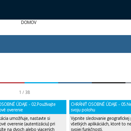
DOMOV
1 / 38
SOBNÉ ÚDAJE - 02.Používajte
CHRÁNIŤ OSOBNÉ ÚDAJE - 05.Ne
ové overenie
svoju polohu
kácia umožňuje, nastavte si
Vypnite sledovanie geografickej
ové overenie (autentizáciu) pri
všetkých aplikáciách, ktoré to 
síte na dvoch alebo viacerých
svojej funkčnosti.