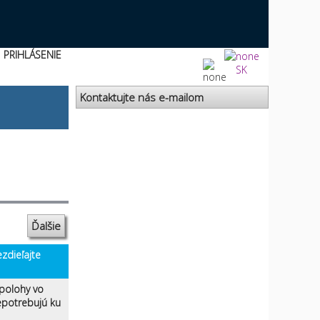
PRIHLÁSENIE
SK
Kontaktujte nás e-mailom
Ďalšie
zdieľajte
 polohy vo
nepotrebujú ku