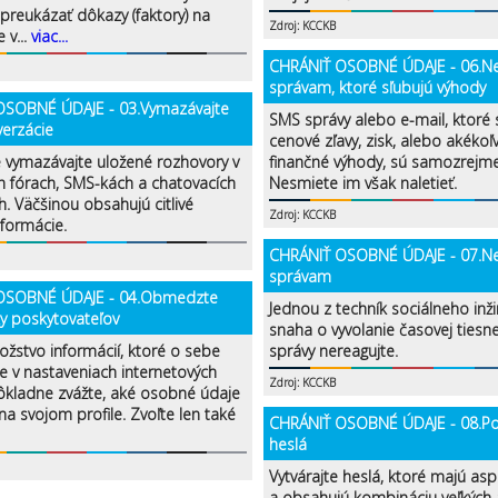
preukázať dôkazy (faktory) na
Zdroj: KCCKB
 v...
viac...
CHRÁNIŤ OSOBNÉ ÚDAJE - 06.Ne
správam, ktoré sľubujú výhody
OSOBNÉ ÚDAJE - 03.Vymazávajte
SMS správy alebo e-mail, ktoré 
verzácie
cenové zľavy, zisk, alebo akékoľ
e vymazávajte uložené rozhovory v
finančné výhody, sú samozrejme
h fórach, SMS-kách a chatovacích
Nesmiete im však naletieť.
h. Väčšinou obsahujú citlivé
Zdroj: KCCKB
formácie.
CHRÁNIŤ OSOBNÉ ÚDAJE - 07.Ne
správam
OSOBNÉ ÚDAJE - 04.Obmedzte
Jednou z techník sociálneho inži
y poskytovateľov
snaha o vyvolanie časovej tiesn
ožstvo informácií, ktoré o sebe
správy nereagujte.
e v nastaveniach internetových
Zdroj: KCCKB
Dôkladne zvážte, aké osobné údaje
a svojom profile. Zvoľte len také
CHRÁNIŤ OSOBNÉ ÚDAJE - 08.Použ
heslá
Vytvárajte heslá, ktoré majú as
a obsahujú kombináciu veľkých