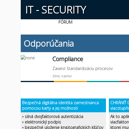
IT - SECURITY
FÓRUM
Odporúčania
Compliance
Zaviesť štandardizáciu procesov
Zdroj: it.portal
Bezpečná digitálna identita zamestnanca
CHRÁNIŤ O
pomocou karty a jej možnosti
viacstupň
▪ silná dvojfaktorová autentizácia
Ak to apli
▪ elektronický podpis
viacfaktor
▪ bezpečné uloženie kryptografických kľúčov
ktorej mu