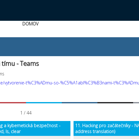
DOMOV
i tímu - Teams
ams
/office/vytvorenie-t%C3%ADmu-so-%C5%A1abl%C3%B3nami-t%C3%ADm
1 / 44
ng a kybernetická bezpečnost -
11. Hacking pro začátečníky - N
d, ls, clear
address translation)