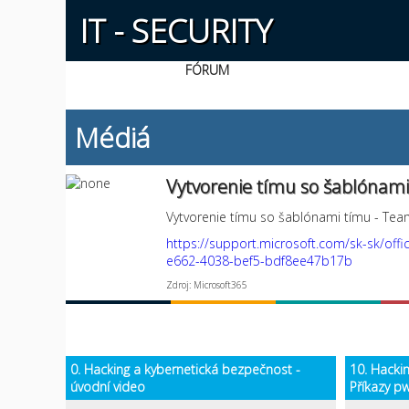
IT - SECURITY
FÓRUM
Médiá
Vytvorenie tímu so šablónam
Vytvorenie tímu so šablónami tímu - Te
https://support.microsoft.com/sk-sk
e662-4038-bef5-bdf8ee47b17b
Zdroj: Microsoft365
0. Hacking a kybernetická bezpečnost -
10. Hacki
úvodní video
Příkazy pw