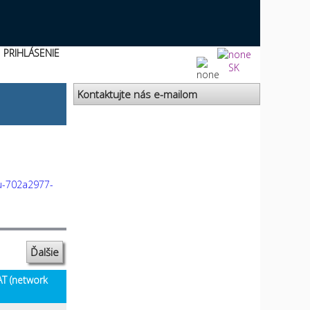
PRIHLÁSENIE
SK
Kontaktujte nás e-mailom
u-702a2977-
Ďalšie
AT (network