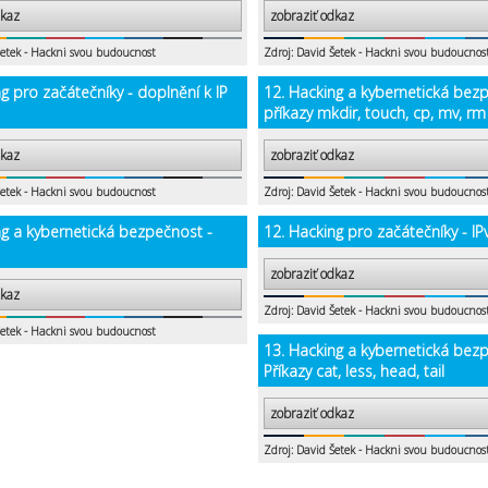
dkaz
zobraziť odkaz
Šetek - Hackni svou budoucnost
Zdroj: David Šetek - Hackni svou budoucnos
g pro začátečníky - doplnění k IP
12. Hacking a kybernetická bez
příkazy mkdir, touch, cp, mv, rm
dkaz
zobraziť odkaz
Šetek - Hackni svou budoucnost
Zdroj: David Šetek - Hackni svou budoucnos
ng a kybernetická bezpečnost -
12. Hacking pro začátečníky - IP
zobraziť odkaz
dkaz
Zdroj: David Šetek - Hackni svou budoucnos
Šetek - Hackni svou budoucnost
13. Hacking a kybernetická bez
Příkazy cat, less, head, tail
zobraziť odkaz
Zdroj: David Šetek - Hackni svou budoucnos