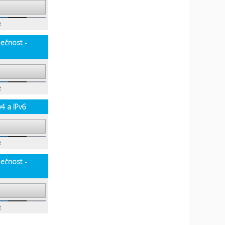
t
pečnost -
t
v4 a IPv6
t
pečnost -
t