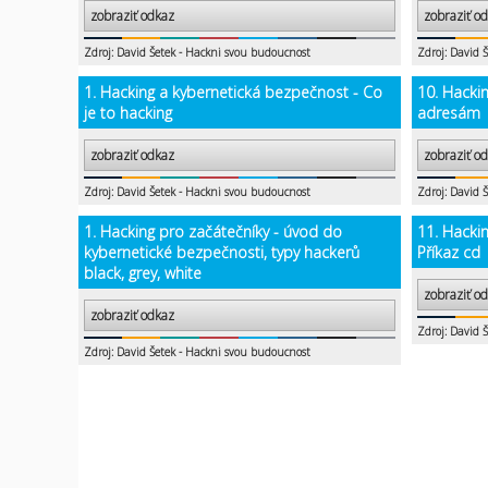
zobraziť odkaz
zobraziť o
Zdroj: David Šetek - Hackni svou budoucnost
Zdroj: David 
1. Hacking a kybernetická bezpečnost - Co
10. Hackin
je to hacking
adresám
zobraziť odkaz
zobraziť o
Zdroj: David Šetek - Hackni svou budoucnost
Zdroj: David 
1. Hacking pro začátečníky - úvod do
11. Hacki
kybernetické bezpečnosti, typy hackerů
Příkaz cd
black, grey, white
zobraziť o
zobraziť odkaz
Zdroj: David 
Zdroj: David Šetek - Hackni svou budoucnost