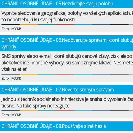
CHRÁNIŤ OSOBNÉ ÚDAJE - 05.Nezdieľajte svoju polohu
Vypnite sledovanie geografickej polohy vo všetkých aplikáciách, 
to nepotrebujú ku svojej funkčnosti.
Zdroj: KCCKB
CHRÁNIŤ OSOBNÉ ÚDAJE - 06.Nedôverujte správam, ktoré sľubu
výhody
SMS správy alebo e-mail, ktoré sľubujú cenové zľavy, zisk, alebo
akékoľvek iné finančné výhody, sú samozrejme lákavé. Nesmiete
však naletieť.
Zdroj: KCCKB
CHRÁNIŤ OSOBNÉ ÚDAJE - 07.Neverte súrnym správam
Jednou z techník sociálneho inžinierstva je snaha o vyvolanie ča
tiesne. Na také správy nereagujte.
Zdroj: KCCKB
CHRÁNIŤ OSOBNÉ ÚDAJE - 08.Používajte silné heslá