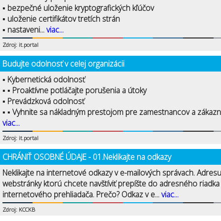
▪ bezpečné uloženie kryptografických kľúčov
▪ uloženie certifikátov tretích strán
▪ nastaveni...
viac...
Zdroj: it.portal
Budujte odolnosť v celej organizácii
▪ Kybernetická odolnosť
▪ ▪ Proaktívne potláčajte porušenia a útoky
▪ Prevádzková odolnosť
▪ ▪ Vyhnite sa nákladným prestojom pre zamestnancov a zákazní
viac...
Zdroj: it.portal
CHRÁNIŤ OSOBNÉ ÚDAJE - 01.Neklikajte na odkazy
Neklikajte na internetové odkazy v e-mailových správach. Adres
webstránky ktorú chcete navštíviť prepíšte do adresného riadka
internetového prehliadača. Prečo? Odkaz v e...
viac...
Zdroj: KCCKB