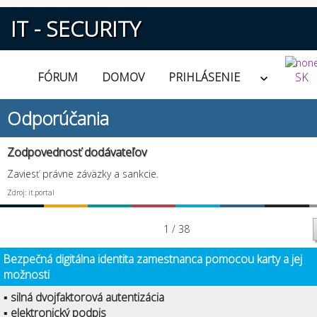
IT - SECURITY
FÓRUM
DOMOV
PRIHLÁSENIE
SK
Odporúčania
Zodpovednosť dodávateľov
Zaviesť právne záväzky a sankcie.
Zdroj: it.portal
1 / 38
Bezpečná digitálna identita zamestnanca pomocou karty a jej
možnosti
▪ silná dvojfaktorová autentizácia
▪ elektronický podpis