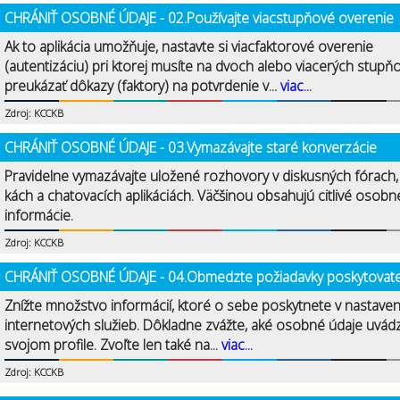
CHRÁNIŤ OSOBNÉ ÚDAJE - 02.Používajte viacstupňové overenie
Ak to aplikácia umožňuje, nastavte si viacfaktorové overenie
(autentizáciu) pri ktorej musíte na dvoch alebo viacerých stupň
preukázať dôkazy (faktory) na potvrdenie v...
viac...
Zdroj: KCCKB
CHRÁNIŤ OSOBNÉ ÚDAJE - 03.Vymazávajte staré konverzácie
Pravidelne vymazávajte uložené rozhovory v diskusných fórach
kách a chatovacích aplikáciách. Väčšinou obsahujú citlivé osobn
informácie.
Zdroj: KCCKB
CHRÁNIŤ OSOBNÉ ÚDAJE - 04.Obmedzte požiadavky poskytovat
Znížte množstvo informácií, ktoré o sebe poskytnete v nastave
internetových služieb. Dôkladne zvážte, aké osobné údaje uvád
svojom profile. Zvoľte len také na...
viac...
Zdroj: KCCKB