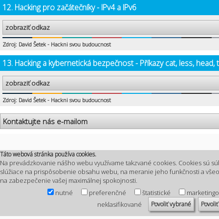
12. Hacking pro začátečníky - IPv4 a IPv6
zobraziť odkaz
Zdroj: David Šetek - Hackni svou budoucnost
13. Hacking a kybernetická bezpečnost - Příkazy cat, less, head, t
zobraziť odkaz
Zdroj: David Šetek - Hackni svou budoucnost
Kontaktujte nás e-mailom
Táto webová stránka používa cookies.
Na prevádzkovanie nášho webu využívame takzvané cookies. Cookies sú sú
slúžiace na prispôsobenie obsahu webu, na meranie jeho funkčnosti a vš
na zabezpečenie vašej maximálnej spokojnosti.
nutné
preferenčné
štatistické
marketing
Povoliť vybrané
Povoliť
neklasifikované