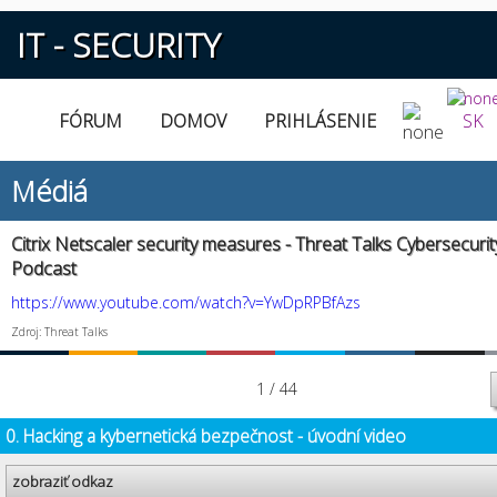
IT - SECURITY
FÓRUM
DOMOV
PRIHLÁSENIE
SK
Médiá
Citrix Netscaler security measures - Threat Talks Cybersecurit
Podcast
https://www.youtube.com/watch?v=YwDpRPBfAzs
Zdroj: Threat Talks
1 / 44
0. Hacking a kybernetická bezpečnost - úvodní video
zobraziť odkaz