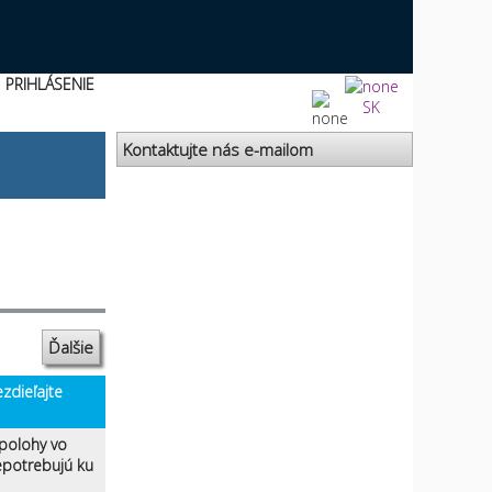
PRIHLÁSENIE
SK
Kontaktujte nás e-mailom
Ďalšie
zdieľajte
 polohy vo
nepotrebujú ku