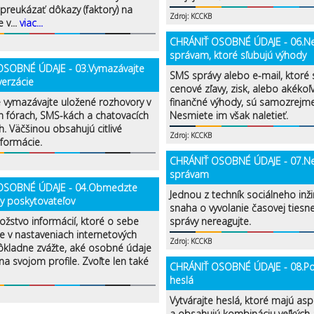
preukázať dôkazy (faktory) na
Zdroj: KCCKB
 v...
viac...
CHRÁNIŤ OSOBNÉ ÚDAJE - 06.Ne
správam, ktoré sľubujú výhody
OSOBNÉ ÚDAJE - 03.Vymazávajte
SMS správy alebo e-mail, ktoré 
verzácie
cenové zľavy, zisk, alebo akékoľ
e vymazávajte uložené rozhovory v
finančné výhody, sú samozrejme
h fórach, SMS-kách a chatovacích
Nesmiete im však naletieť.
h. Väčšinou obsahujú citlivé
Zdroj: KCCKB
formácie.
CHRÁNIŤ OSOBNÉ ÚDAJE - 07.Ne
správam
OSOBNÉ ÚDAJE - 04.Obmedzte
Jednou z techník sociálneho inži
y poskytovateľov
snaha o vyvolanie časovej tiesn
ožstvo informácií, ktoré o sebe
správy nereagujte.
e v nastaveniach internetových
Zdroj: KCCKB
Dôkladne zvážte, aké osobné údaje
a svojom profile. Zvoľte len také
CHRÁNIŤ OSOBNÉ ÚDAJE - 08.Použ
heslá
Vytvárajte heslá, ktoré majú as
a obsahujú kombináciu veľkých