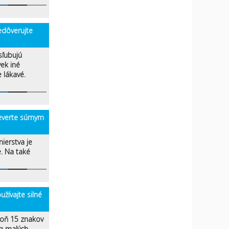
dôverujte
sľubujú
vek iné
 lákavé.
verte súrnym
nierstva je
e. Na také
ívajte silné
poň 15 znakov
 a malých