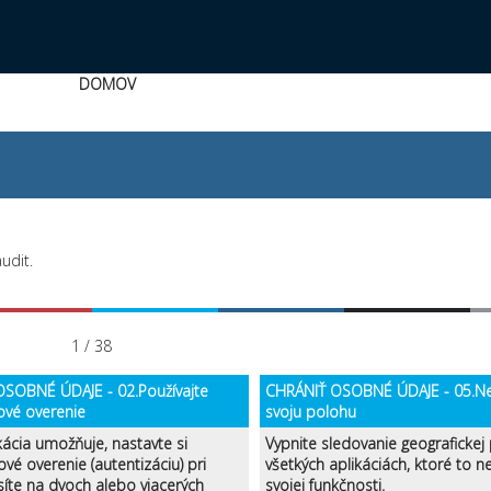
DOMOV
udit.
1 / 38
SOBNÉ ÚDAJE - 02.Používajte
CHRÁNIŤ OSOBNÉ ÚDAJE - 05.Ne
ové overenie
svoju polohu
kácia umožňuje, nastavte si
Vypnite sledovanie geografickej
ové overenie (autentizáciu) pri
všetkých aplikáciách, ktoré to 
síte na dvoch alebo viacerých
svojej funkčnosti.