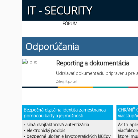
IT - SECURITY
FÓRUM
Odporúčania
Reporting a dokumentácia
Udržiavať dokumentáciu pripravenú pre a
Zdroj: it.portal
Bezpečná digitálna identita zamestnanca
CHRÁNIŤ O
pomocou karty a jej možnosti
viacstupň
▪ silná dvojfaktorová autentizácia
Ak to apli
▪ elektronický podpis
viacfaktor
▪ bezpečné uloženie kryptografických kľúčov
ktorej mu