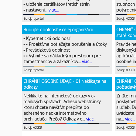
▪ uloženie certifikátov tretích strán
stupňoch 
▪ nastaveni...
viac...
potvrdenie
Zdroj: it.portal
Zdroj: KCCKB
Budujte odolnosť v celej organizácii
CHRÁNIŤ 
staré kon
▪ Kybernetická odolnosť
▪ ▪ Proaktívne potláčajte porušenia a útoky
Pravideln
▪ Prevádzková odolnosť
diskusnýc
▪ ▪ Vyhnite sa nákladným prestojom pre
aplikáciác
zamestnancov a zákazníkov...
viac...
osobné in
Zdroj: it.portal
Zdroj: KCCKB
CHRÁNIŤ OSOBNÉ ÚDAJE - 01.Neklikajte na
CHRÁNIŤ 
odkazy
požiadavk
Neklikajte na internetové odkazy v e-
Znížte mn
mailových správach. Adresu webstránky
poskytnet
ktorú chcete navštíviť prepíšte do
služieb. 
adresného riadka internetového
uvádzate n
prehliadača. Prečo? Odkaz v e...
viac...
na...
viac...
Zdroj: KCCKB
Zdroj: KCCKB