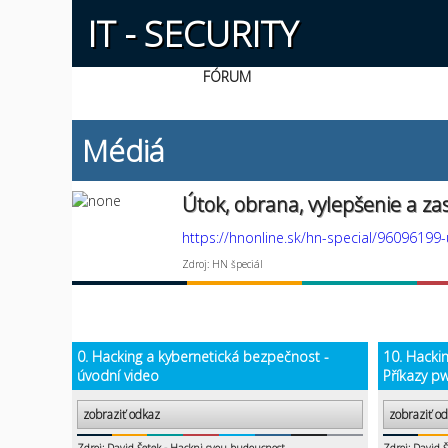
IT - SECURITY
FÓRUM
Médiá
Útok, obrana, vylepšenie a za
https://hnonline.sk/hn-special/96096199
Zdroj: HN špeciál
0. Hacking a kybernetická bezpečnost -
10. Hacki
úvodní video
Příkazy pw
zobraziť odkaz
zobraziť o