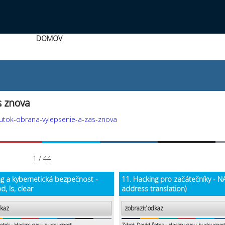
DOMOV
s znova
-utok-obrana-vylepsenie-a-zas-znova
1 / 44
ng a kybernetická bezpečnost -
11. Hacking pro začátečníky - N
d, ls, clear
address translation)
dkaz
zobraziť odkaz