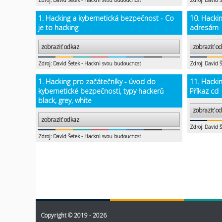
Zdroj: David Šetek - Hackni svou budoucnost
Zdroj: David 
1. Hacking a kybernetická bezpečnost - Co
10. Hackin
je to hacking
adresám
zobraziť odkaz
zobraziť o
Zdroj: David Šetek - Hackni svou budoucnost
Zdroj: David 
1. Hacking pro začátečníky - úvod do
11. Hacki
kybernetické bezpečnosti, typy hackerů
Příkaz cd
black, grey, white
zobraziť o
zobraziť odkaz
Zdroj: David 
Zdroj: David Šetek - Hackni svou budoucnost
Copyright © 2019 - 2026