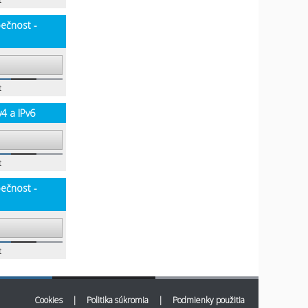
t
pečnost -
t
v4 a IPv6
t
pečnost -
t
Cookies
|
Politika súkromia
|
Podmienky použitia