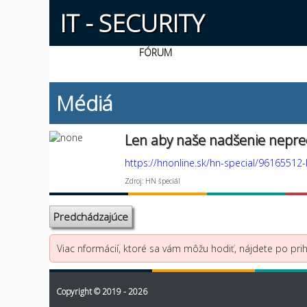
IT - SECURITY
FÓRUM
Médiá
Len aby naše nadšenie nepr
https://hnonline.sk/hn-special/9616551
Zdroj: HN špeciál
Predchádzajúce
Viac nformácií, ktoré sa vám môžu hodiť, nájdete po prihl
Copyright © 2019 - 2026