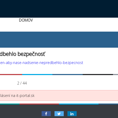
DOMOV
edbehlo bezpečnosť
2-len-aby-nase-nadsenie-nepredbehlo-bezpecnost
2 / 44
ásení na it-portal.sk