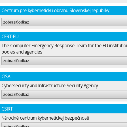
Centrum pre kybernetickú obranu Slovenskej republiky
zobraziť odkaz
CERT-EU
The Computer Emergency Response Team for the EU institutio
bodies and agencies
zobraziť odkaz
CISA
Cybersecurity and Infrastructure Security Agency
zobraziť odkaz
CSIRT
Národné centrum kybernetickej bezpečnosti
zobraziť odkaz