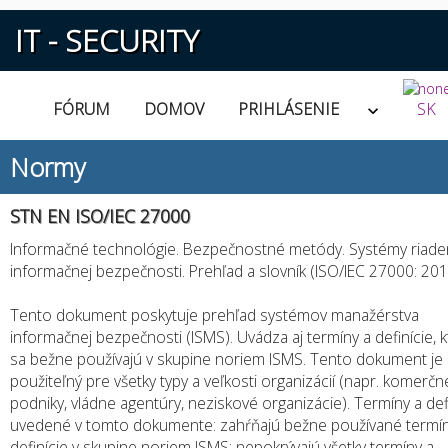
IT - SECURITY
FÓRUM
DOMOV
PRIHLÁSENIE
SK
Normy
STN EN ISO/IEC 27000
Informačné technológie. Bezpečnostné metódy. Systémy riade
informačnej bezpečnosti. Prehľad a slovník (ISO/IEC 27000: 201
Tento dokument poskytuje prehľad systémov manažérstva
informačnej bezpečnosti (ISMS). Uvádza aj termíny a definície, 
sa bežne používajú v skupine noriem ISMS. Tento dokument je
použiteľný pre všetky typy a veľkosti organizácií (napr. komerčn
podniky, vládne agentúry, neziskové organizácie). Termíny a def
uvedené v tomto dokumente: zahŕňajú bežne používané termín
definície v skupine noriem ISMS; nepokrývajú všetky termíny a