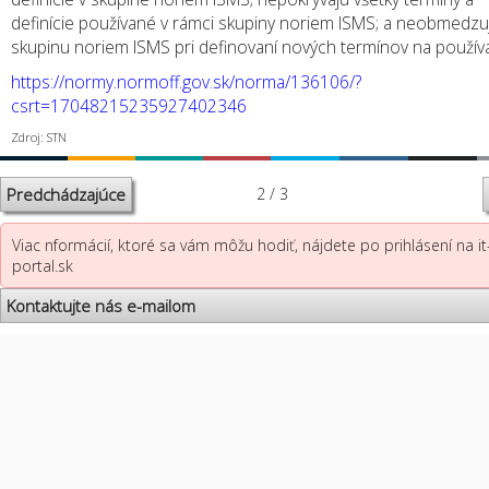
definície používané v rámci skupiny noriem ISMS; a neobmedzu
skupinu noriem ISMS pri definovaní nových termínov na používa
https://normy.normoff.gov.sk/norma/136106/?
csrt=17048215235927402346
Zdroj: STN
Predchádzajúce
2 / 3
Viac nformácií, ktoré sa vám môžu hodiť, nájdete po prihlásení na it
portal.sk
Kontaktujte nás e-mailom