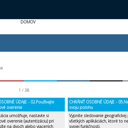
DOMOV
ie
1 / 38
SOBNÉ ÚDAJE - 02.Používajte
CHRÁNIŤ OSOBNÉ ÚDAJE - 05.Ne
ové overenie
svoju polohu
kácia umožňuje, nastavte si
Vypnite sledovanie geografickej
ové overenie (autentizáciu) pri
všetkých aplikáciách, ktoré to 
síte na dvoch alebo viacerých
svojej funkčnosti.