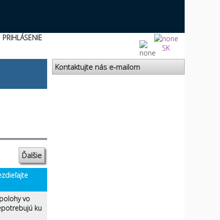
PRIHLÁSENIE
SK
Kontaktujte nás e-mailom
Ďalšie
zdieľajte
 polohy vo
nepotrebujú ku