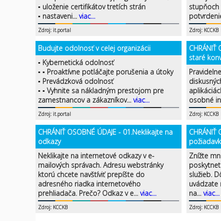
▪ uloženie certifikátov tretích strán
stupňoch 
▪ nastaveni...
viac...
potvrdenie
Zdroj: it.portal
Zdroj: KCCKB
Budujte odolnosť v celej organizácii
CHRÁNIŤ 
staré kon
▪ Kybernetická odolnosť
▪ ▪ Proaktívne potláčajte porušenia a útoky
Pravideln
▪ Prevádzková odolnosť
diskusnýc
▪ ▪ Vyhnite sa nákladným prestojom pre
aplikáciác
zamestnancov a zákazníkov...
viac...
osobné in
Zdroj: it.portal
Zdroj: KCCKB
CHRÁNIŤ OSOBNÉ ÚDAJE - 01.Neklikajte na
CHRÁNIŤ 
odkazy
požiadavk
Neklikajte na internetové odkazy v e-
Znížte mn
mailových správach. Adresu webstránky
poskytnet
ktorú chcete navštíviť prepíšte do
služieb. 
adresného riadka internetového
uvádzate n
prehliadača. Prečo? Odkaz v e...
viac...
na...
viac...
Zdroj: KCCKB
Zdroj: KCCKB