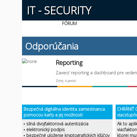
IT - SECURITY
FÓRUM
Odporúčania
Reporting
Zaviesť reporting a dashboard pre veden
Zdroj: it.portal
Bezpečná digitálna identita zamestnanca
CHRÁNIŤ O
pomocou karty a jej možnosti
viacstupň
▪ silná dvojfaktorová autentizácia
Ak to apli
▪ elektronický podpis
viacfaktor
▪ bezpečné uloženie kryptografických kľúčov
ktorej mu