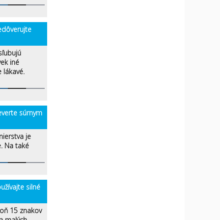
dôverujte
sľubujú
vek iné
 lákavé.
verte súrnym
nierstva je
e. Na také
ívajte silné
poň 15 znakov
 a malých