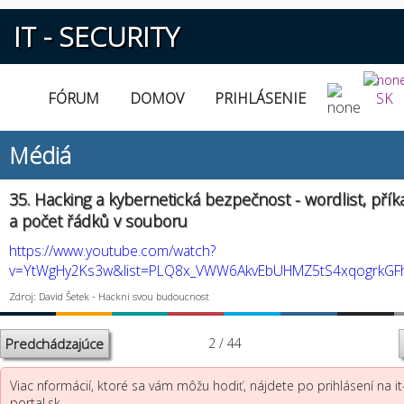
IT - SECURITY
FÓRUM
DOMOV
PRIHLÁSENIE
SK
Médiá
35. Hacking a kybernetická bezpečnost - wordlist, přík
a počet řádků v souboru
https://www.youtube.com/watch?
v=YtWgHy2Ks3w&list=PLQ8x_VWW6AkvEbUHMZ5tS4xqogrkGFh
Zdroj: David Šetek - Hackni svou budoucnost
Predchádzajúce
2 / 44
Viac nformácií, ktoré sa vám môžu hodiť, nájdete po prihlásení na it
portal.sk