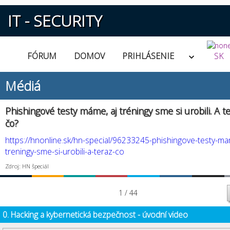
IT - SECURITY
FÓRUM
DOMOV
PRIHLÁSENIE
SK
Médiá
Phishingové testy máme, aj tréningy sme si urobili. A t
čo?
https://hnonline.sk/hn-special/96233245-phishingove-testy-ma
treningy-sme-si-urobili-a-teraz-co
Zdroj: HN špeciál
1 / 44
0. Hacking a kybernetická bezpečnost - úvodní video