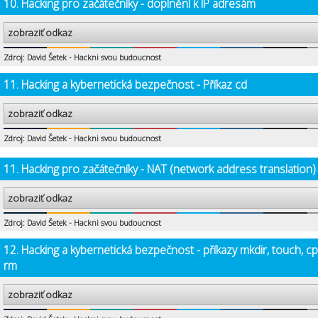
10. Hacking pro začátečníky - doplnění k IP adresám
zobraziť odkaz
Zdroj: David Šetek - Hackni svou budoucnost
11. Hacking a kybernetická bezpečnost - Příkaz cd
zobraziť odkaz
Zdroj: David Šetek - Hackni svou budoucnost
11. Hacking pro začátečníky - NAT (network address translation)
zobraziť odkaz
Zdroj: David Šetek - Hackni svou budoucnost
12. Hacking a kybernetická bezpečnost - příkazy mkdir, touch, cp
rm
zobraziť odkaz