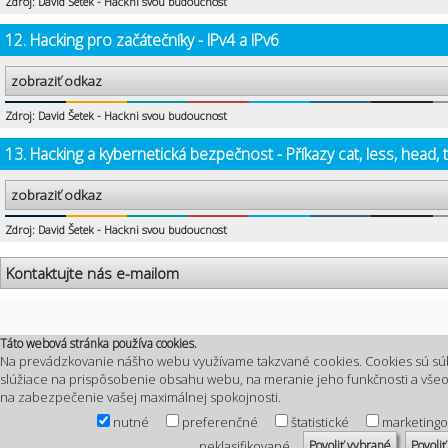
Zdroj: David Šetek - Hackni svou budoucnost
12. Hacking pro začátečníky - IPv4 a IPv6
zobraziť odkaz
Zdroj: David Šetek - Hackni svou budoucnost
13. Hacking a kybernetická bezpečnost - Příkazy cat, less, head, t
zobraziť odkaz
Zdroj: David Šetek - Hackni svou budoucnost
Kontaktujte nás e-mailom
Táto webová stránka používa cookies.
Na prevádzkovanie nášho webu využívame takzvané cookies. Cookies sú sú
slúžiace na prispôsobenie obsahu webu, na meranie jeho funkčnosti a vš
na zabezpečenie vašej maximálnej spokojnosti.
nutné
preferenčné
štatistické
marketing
Povoliť vybrané
Povoliť
neklasifikované