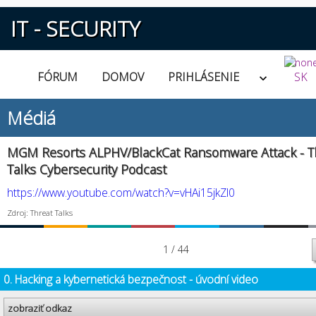
IT - SECURITY
FÓRUM
DOMOV
PRIHLÁSENIE
SK
Médiá
MGM Resorts ALPHV/BlackCat Ransomware Attack - T
Talks Cybersecurity Podcast
https://www.youtube.com/watch?v=vHAi15jkZI0
Zdroj: Threat Talks
1 / 44
0. Hacking a kybernetická bezpečnost - úvodní video
zobraziť odkaz