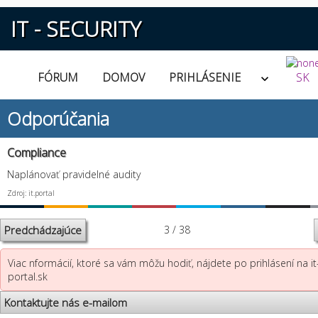
IT - SECURITY
FÓRUM
DOMOV
PRIHLÁSENIE
SK
Odporúčania
Compliance
Naplánovať pravidelné audity
Zdroj: it.portal
Predchádzajúce
3 / 38
Viac nformácií, ktoré sa vám môžu hodiť, nájdete po prihlásení na it
portal.sk
Kontaktujte nás e-mailom