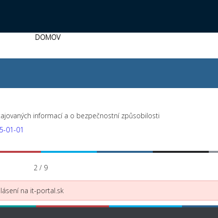
DOMOV
ajovaných informací a o bezpečnostní způsobilosti
25-01-01
2 / 9
ásení na it-portal.sk