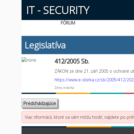
IT - SECURITY
FÓRUM
Legislatíva
412/2005 Sb.
ZÁKON ze dne 21. září 2005 o ochraně ut
https://www.e-sbirka.cz/sb/2005/412/20
Zdroj: e-sbirka
Predchádzajúce
Viac nformácií, ktoré sa vám môžu hodiť, nájdete po prihl