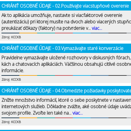
CHRÁNIŤ OSOBNÉ ÚDAJE - 02.Používajte viacstupňové overenie
Ak to aplikácia umožňuje, nastavte si viacfaktorové overenie
(autentizáciu) pri ktorej musíte na dvoch alebo viacerých stupň
preukázať dôkazy (faktory) na potvrdenie v...
viac...
Zdroj: KCCKB
CHRÁNIŤ OSOBNÉ ÚDAJE - 03.Vymazávajte staré konverzácie
Pravidelne vymazávajte uložené rozhovory v diskusných fórach
kách a chatovacích aplikáciách. Väčšinou obsahujú citlivé osobn
informácie.
Zdroj: KCCKB
CHRÁNIŤ OSOBNÉ ÚDAJE - 04.Obmedzte požiadavky poskytovat
Znížte množstvo informácií, ktoré o sebe poskytnete v nastave
internetových služieb. Dôkladne zvážte, aké osobné údaje uvád
svojom profile. Zvoľte len také na...
viac...
Zdroj: KCCKB