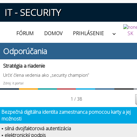
IT - SECURITY
FÓRUM
DOMOV
PRIHLÁSENIE
SK
Odporúčania
Stratégia a riadenie
Určiť člena vedenia ako „security champion“
Zdroj: it.portal
1 / 38
Bezpečná digitálna identita zamestnanca pomocou karty a jej
možnosti
▪ silná dvojfaktorová autentizácia
▪ elektronický podpis