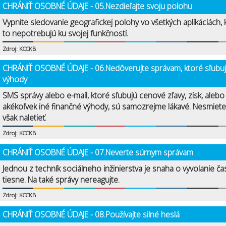
CHRÁNIŤ OSOBNÉ ÚDAJE - 05.Nezdieľajte svoju polohu
Vypnite sledovanie geografickej polohy vo všetkých aplikáciách, 
to nepotrebujú ku svojej funkčnosti.
Zdroj: KCCKB
CHRÁNIŤ OSOBNÉ ÚDAJE - 06.Nedôverujte správam, ktoré sľubu
výhody
SMS správy alebo e-mail, ktoré sľubujú cenové zľavy, zisk, alebo
akékoľvek iné finančné výhody, sú samozrejme lákavé. Nesmiete
však naletieť.
Zdroj: KCCKB
CHRÁNIŤ OSOBNÉ ÚDAJE - 07.Neverte súrnym správam
Jednou z techník sociálneho inžinierstva je snaha o vyvolanie ča
tiesne. Na také správy nereagujte.
Zdroj: KCCKB
CHRÁNIŤ OSOBNÉ ÚDAJE - 08.Používajte silné heslá