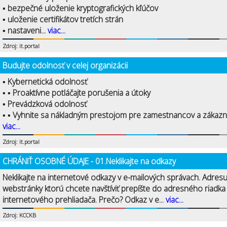
▪ bezpečné uloženie kryptografických kľúčov
▪ uloženie certifikátov tretích strán
▪ nastaveni...
viac...
Zdroj: it.portal
Budujte odolnosť v celej organizácii
▪ Kybernetická odolnosť
▪ ▪ Proaktívne potláčajte porušenia a útoky
▪ Prevádzková odolnosť
▪ ▪ Vyhnite sa nákladným prestojom pre zamestnancov a zákazní
viac...
Zdroj: it.portal
CHRÁNIŤ OSOBNÉ ÚDAJE - 01.Neklikajte na odkazy
Neklikajte na internetové odkazy v e-mailových správach. Adres
webstránky ktorú chcete navštíviť prepíšte do adresného riadka
internetového prehliadača. Prečo? Odkaz v e...
viac...
Zdroj: KCCKB