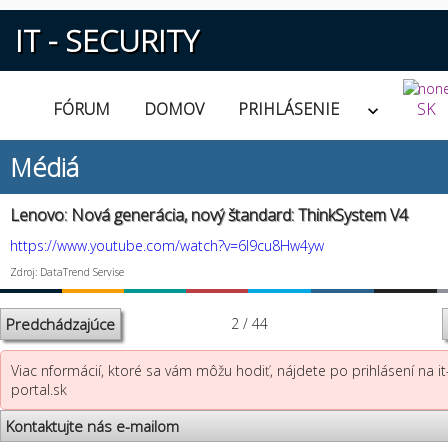
IT - SECURITY
FÓRUM
DOMOV
PRIHLÁSENIE
SK
Médiá
Lenovo: Nová generácia, nový štandard: ThinkSystem V4
https://www.youtube.com/watch?v=6l9cu8Hw4yw
Zdroj: DataTrend Servise
Predchádzajúce
2 / 44
Viac nformácií, ktoré sa vám môžu hodiť, nájdete po prihlásení na it
portal.sk
Kontaktujte nás e-mailom