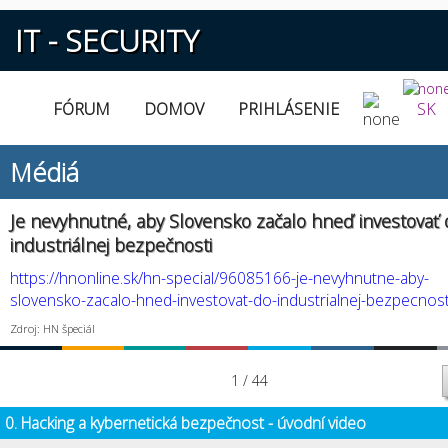
IT - SECURITY
FÓRUM
DOMOV
PRIHLÁSENIE
SK
Médiá
Je nevyhnutné, aby Slovensko začalo hneď investovať
industriálnej bezpečnosti
https://hnonline.sk/hn-special/96085166-je-nevyhnutne-aby-
slovensko-zacalo-hned-investovat-do-industrialnej-bezpecnost
Zdroj: HN špeciál
1 / 44
0. Hacking a kybernetická bezpečnost - úvodní video