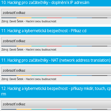
10. Hacking pro začátečníky - doplnění k IP adresám
zobraziť odkaz
Zdroj: David Šetek - Hackni svou budoucnost
11. Hacking a kybernetická bezpečnost - Příkaz cd
zobraziť odkaz
Zdroj: David Šetek - Hackni svou budoucnost
11. Hacking pro začátečníky - NAT (network address translation)
zobraziť odkaz
Zdroj: David Šetek - Hackni svou budoucnost
12. Hacking a kybernetická bezpečnost - příkazy mkdir, touch, cp
rm
zobraziť odkaz