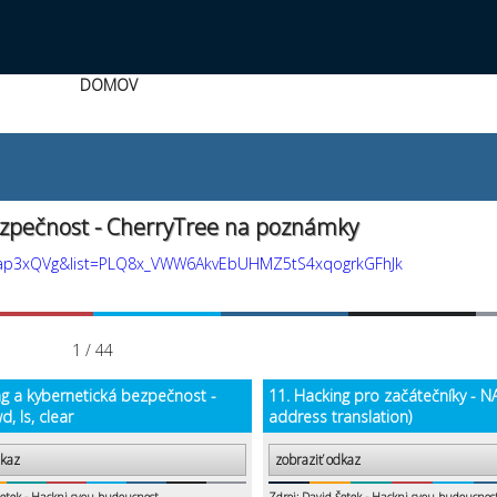
DOMOV
ezpečnost - CherryTree na poznámky
pap3xQVg&list=PLQ8x_VWW6AkvEbUHMZ5tS4xqogrkGFhJk
1 / 44
ng a kybernetická bezpečnost -
11. Hacking pro začátečníky - N
d, ls, clear
address translation)
dkaz
zobraziť odkaz