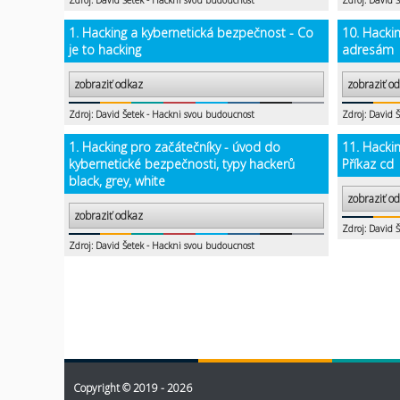
Zdroj: David Šetek - Hackni svou budoucnost
Zdroj: David 
1. Hacking a kybernetická bezpečnost - Co
10. Hackin
je to hacking
adresám
zobraziť odkaz
zobraziť o
Zdroj: David Šetek - Hackni svou budoucnost
Zdroj: David 
1. Hacking pro začátečníky - úvod do
11. Hacki
kybernetické bezpečnosti, typy hackerů
Příkaz cd
black, grey, white
zobraziť o
zobraziť odkaz
Zdroj: David 
Zdroj: David Šetek - Hackni svou budoucnost
Copyright © 2019 - 2026