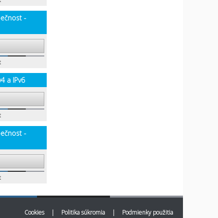
t
pečnost -
t
v4 a IPv6
t
pečnost -
t
Cookies
|
Politika súkromia
|
Podmienky použitia