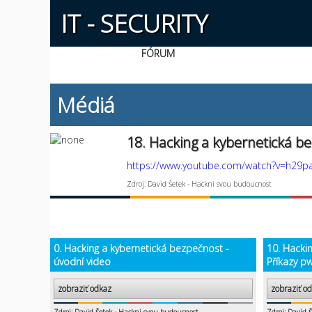
IT - SECURITY
FÓRUM
Médiá
18. Hacking a kybernetická b
https://www.youtube.com/watch?v=h29
Zdroj: David Šetek - Hackni svou budoucnost
0. Hacking a kybernetická bezpečnost -
10. Hacki
úvodní video
Příkazy pw
zobraziť odkaz
zobraziť o