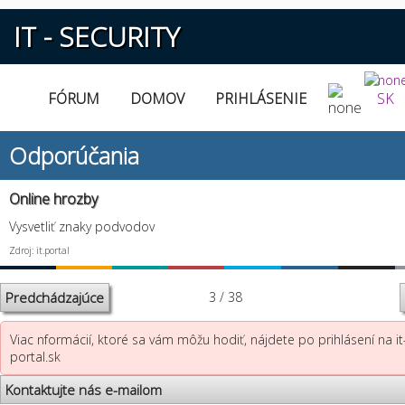
IT - SECURITY
FÓRUM
DOMOV
PRIHLÁSENIE
SK
Odporúčania
Online hrozby
Vysvetliť znaky podvodov
Zdroj: it.portal
Predchádzajúce
3 / 38
Viac nformácií, ktoré sa vám môžu hodiť, nájdete po prihlásení na it
portal.sk
Kontaktujte nás e-mailom