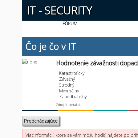
IT - SECURITY
FÓRUM
Čo je čo v IT
Hodnotenie závažnosti dopad
• Katastrofický
• Závažný
• Stredný
• Minimálny
• Zanedbateľný
Zdroj: it-portal.sk
Predchádzajúce
Viac nformácií, ktoré sa vám môžu hodiť, nájdete po prihl