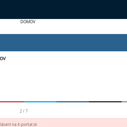
DOMOV
ov
2 / 7
ásení na it-portal.sk